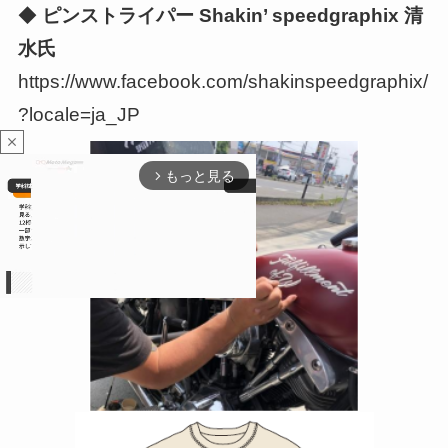
◆
ピンストライパー Shakin’ speedgraphix 清
水氏
https://www.facebook.com/shakinspeedgraphix/
?locale=ja_JP
close
もっと見る
arrow_forward_ios
M
u
t
e