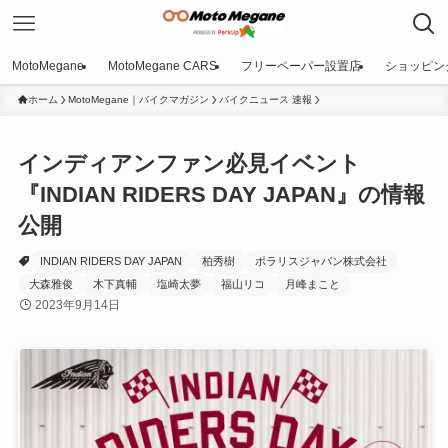
MotoMegane
MotoMegane CARS
フリーペーパー設置店
ショッピン
ホーム
MotoMegane｜バイクマガジン
バイクニュース 速報
インディアンファン必見イベント
『INDIAN RIDERS DAY JAPAN』の情報
公開
INDIAN RIDERS DAY JAPAN
柏秀樹
ポラリスジャパン株式会社
大森雅俊
木下真輔
塩崎太夢
福山リコ
月峰まこと
2023年9月14日