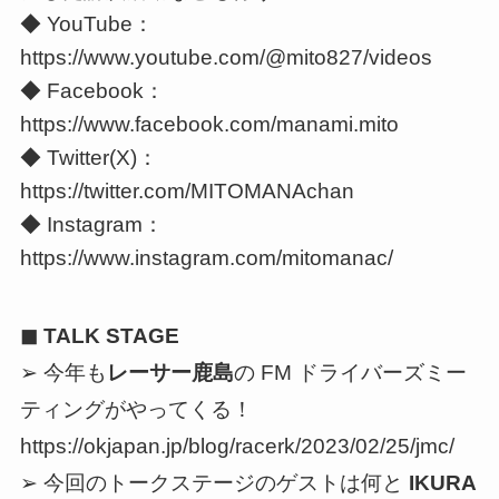
◆ YouTube：
https://www.youtube.com/@mito827/videos
◆ Facebook：
https://www.facebook.com/manami.mito
◆ Twitter(X)：
https://twitter.com/MITOMANAchan
◆ Instagram：
https://www.instagram.com/mitomanac/
◼ TALK STAGE
➢ 今年も
レーサー鹿島
の FM ドライバーズミー
ティングがやってくる！
https://okjapan.jp/blog/racerk/2023/02/25/jmc/
➢ 今回のトークステージのゲストは何と
IKURA