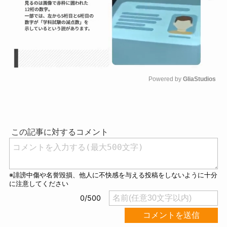
Powered by 
GliaStudios
M
u
t
e