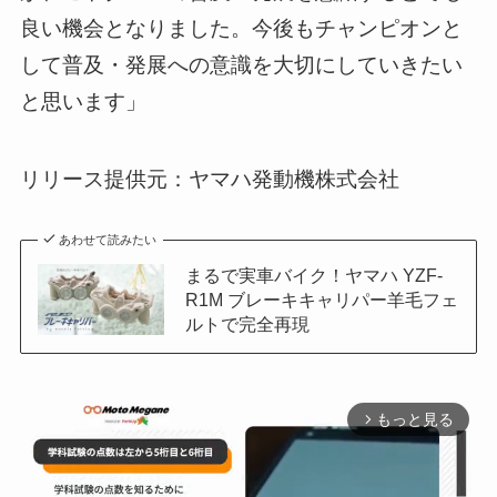
良い機会となりました。今後もチャンピオンと
して普及・発展への意識を大切にしていきたい
と思います」
リリース提供元：ヤマハ発動機株式会社
あわせて読みたい
まるで実車バイク！ヤマハ YZF-
R1M ブレーキキャリパー羊毛フェ
ルトで完全再現
もっと見る
arrow_forward_ios