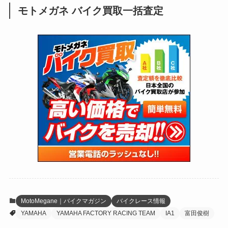
モトメガネ バイク買取一括査定
(137)
(2,742)
(171)
(24)
(64)
(31)
(1,139)
(12)
(66)
(249)
(8)
(72)
(126)
(118)
(300)
(16)
(16)
(51)
(23)
(166)
(16)
(1,605)
(170)
(27)
(62)
(167)
(25)
(131)
(415)
(34)
(141)
(23)
(147)
(24)
(4)
(171)
(38)
(85)
(5)
(16)
(254)
(33)
(13)
(47)
(274)
(131)
(21)
(98)
(12)
(6)
(34)
(204)
(19)
(15)
(61)
(13)
(171)
(17)
(63)
(47)
(35)
(12)
(59)
(109)
(5)
(60)
(38)
(5)
(41)
(16)
(6)
(22)
(65)
(18)
(30)
(3)
(12)
(21)
(61)
(6)
(20)
MotoMegane｜バイクマガジン
バイクレース情報
YAMAHA
YAMAHA FACTORY RACING TEAM
IA1
富田俊樹
(27)
(41)
(4)