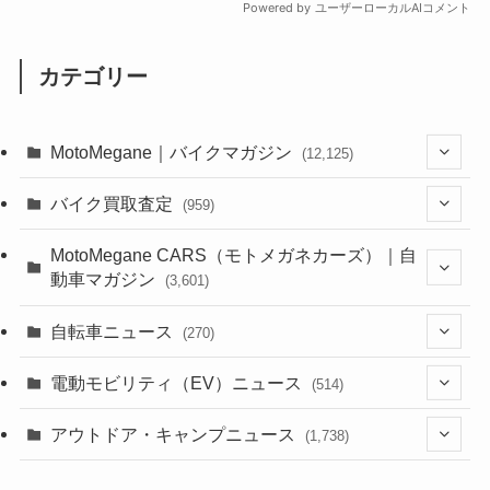
カテゴリー
MotoMegane｜バイクマガジン
(12,125)
(1,382)
バイク買取査定
(959)
(44)
(352)
MotoMegane CARS（モトメガネカーズ）｜自
動車マガジン
(3,601)
(1,241)
(1)
(256)
自転車ニュース
(270)
(637)
(306)
(604)
(185)
(54)
電動モビリティ（EV）ニュース
(514)
(118)
(6,953)
(252)
(188)
(211)
(132)
アウトドア・キャンプニュース
(38)
(1,226)
(60)
(249)
(2,473)
(1,738)
(248)
(25)
(92)
(28)
(39)
(148)
(302)
(820)
(1)
(3)