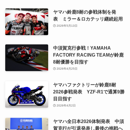
ヤマハ鈴鹿8耐の参戦体制を発
表 ミラー＆ロカテッリ継続起用
2026年5月13日
中須賀克行参戦！YAMAHA
FACTORY RACING TEAMが鈴鹿
8耐優勝を目指す
2026年4月25日
ヤマハファクトリーが鈴鹿8耐
2026参戦発表 YZF-R1で通算9勝
目目指す
2026年4月2日
ヤマハ全日本2026体制発表 中須
賀克行が引退発表し最後の挑戦へ