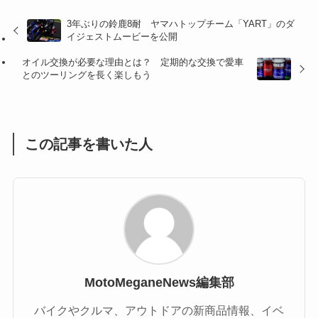
(32)
(36)
(8)
3年ぶりの鈴鹿8耐 ヤマハトップチーム「YART」のダ
イジェストムービーを公開
(47)
(16)
オイル交換が必要な理由とは？ 定期的な交換で愛車
(1)
(1)
とのツーリングを長く楽しもう
(1)
(55)
この記事を書いた人
MotoMeganeNews編集部
バイクやクルマ、アウトドアの新商品情報、イベ