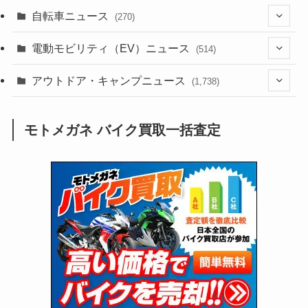
(256)
自転車ニュース
(270)
(638)
(306)
(604)
(185)
(54)
電動モビリティ（EV）ニュース
(514)
(118)
(6,957)
(252)
(188)
(211)
(132)
アウトドア・キャンプニュース
(38)
(1,226)
(60)
(249)
(2,473)
(1,738)
(249)
(25)
(92)
(28)
(39)
(148)
(302)
(821)
(1)
(3)
モトメガネ バイク買取一括査定
(137)
(2,744)
(171)
(24)
(64)
(31)
(1,141)
(12)
(66)
(249)
(8)
(73)
(126)
(118)
(300)
(16)
(16)
(51)
(23)
(166)
(16)
(1,605)
(170)
(27)
(62)
(167)
(25)
(131)
(415)
(34)
(141)
(23)
(147)
(24)
(4)
(171)
(38)
(85)
(5)
(16)
(255)
(33)
(13)
(47)
(274)
(131)
(21)
(98)
(12)
(6)
(34)
(204)
(19)
(15)
(61)
(13)
(171)
(17)
(63)
(47)
(35)
(12)