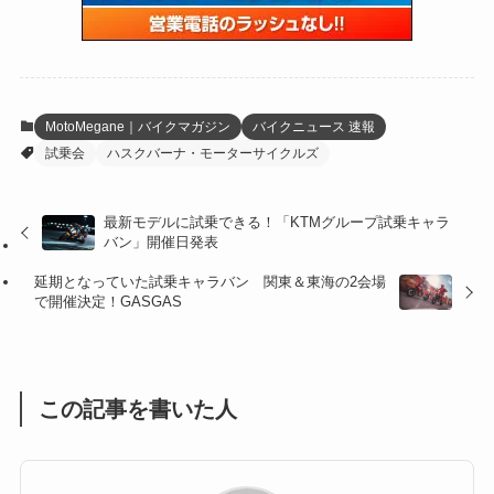
(59)
(109)
(5)
(60)
(38)
(5)
(41)
(16)
(6)
(22)
(65)
(18)
(30)
(3)
(12)
(21)
(61)
(6)
(20)
MotoMegane｜バイクマガジン
バイクニュース 速報
試乗会
ハスクバーナ・モーターサイクルズ
(27)
(41)
(4)
(32)
(36)
(8)
最新モデルに試乗できる！「KTMグループ試乗キャラ
バン」開催日発表
(47)
(16)
延期となっていた試乗キャラバン 関東＆東海の2会場
(1)
(1)
で開催決定！GASGAS
(1)
(55)
この記事を書いた人