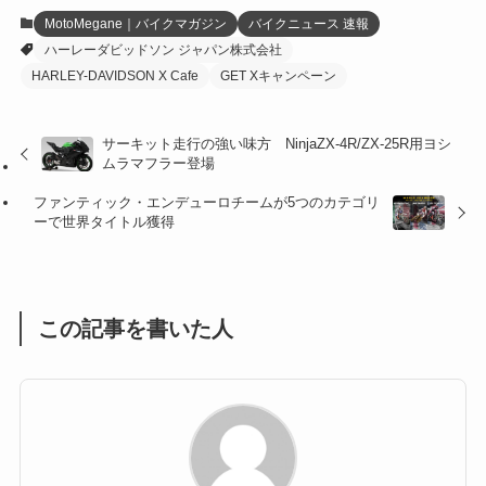
(12)
(21)
(61)
(6)
(20)
MotoMegane｜バイクマガジン
バイクニュース 速報
ハーレーダビッドソン ジャパン株式会社
(27)
(41)
(4)
HARLEY-DAVIDSON X Cafe
GET Xキャンペーン
(32)
(36)
(8)
サーキット走行の強い味方 NinjaZX-4R/ZX-25R用ヨシ
(47)
(16)
ムラマフラー登場
(1)
(1)
ファンティック・エンデューロチームが5つのカテゴリ
ーで世界タイトル獲得
(1)
(55)
この記事を書いた人