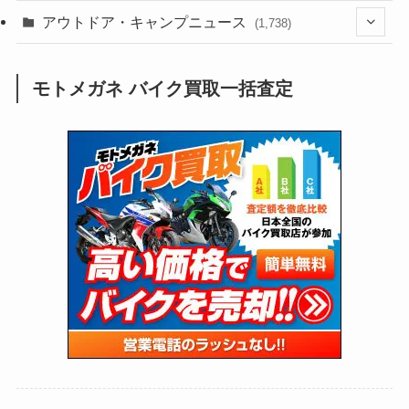
(188)
(211)
(132)
アウトドア・キャンプニュース
(38)
(1,226)
(60)
(249)
(2,473)
(1,738)
(248)
(25)
(92)
(28)
(39)
(148)
(302)
(820)
(1)
(3)
モトメガネ バイク買取一括査定
(137)
(2,739)
(171)
(24)
(64)
(31)
(1,139)
(12)
(66)
(249)
(8)
(72)
(126)
(118)
(300)
(16)
(16)
(51)
(23)
(166)
(16)
(1,605)
(170)
(27)
(62)
(167)
(25)
(131)
(415)
(34)
(141)
(23)
(147)
(24)
(4)
(171)
(38)
(85)
(5)
(16)
(254)
(33)
(13)
(46)
(274)
(131)
(21)
(98)
(12)
(6)
(34)
(204)
(19)
(15)
(61)
(13)
(171)
(17)
(63)
(47)
(35)
(12)
(59)
(109)
(5)
(60)
(38)
(5)
(41)
(16)
(6)
(22)
(65)
(18)
(30)
(3)