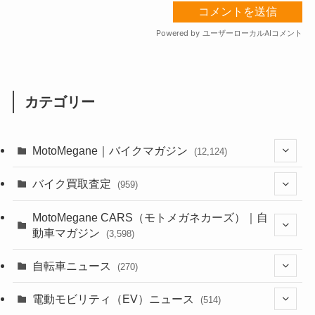
カテゴリー
MotoMegane｜バイクマガジン
(12,124)
(1,381)
バイク買取査定
(959)
(44)
(352)
MotoMegane CARS（モトメガネカーズ）｜自
動車マガジン
(3,598)
(1,240)
(1)
(256)
自転車ニュース
(270)
(637)
(306)
(604)
(185)
(54)
電動モビリティ（EV）ニュース
(514)
(118)
(6,953)
(251)