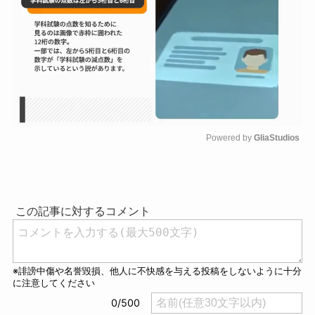
Powered by 
GliaStudios
M
u
t
e