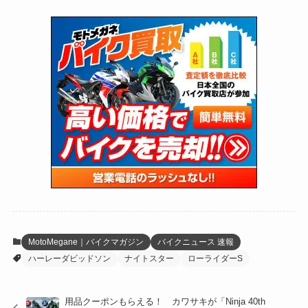
(75)
(126)
(118)
(300)
(16)
(16)
(51)
(23)
(166)
(16)
(1,605)
(170)
(27)
(62)
(167)
(25)
(131)
(415)
(34)
(141)
(23)
(147)
(24)
(4)
(171)
(38)
(85)
(5)
(16)
(255)
(33)
(13)
(47)
(274)
(131)
(21)
(98)
(12)
(6)
(34)
(204)
(19)
(15)
(61)
(13)
(171)
(17)
(65)
(47)
(35)
(12)
(59)
(109)
(5)
(60)
(38)
(5)
(41)
(16)
(6)
(22)
(65)
(18)
(30)
(3)
(12)
(21)
(61)
(6)
(20)
MotoMegane｜バイクマガジン
バイクニュース 速報
ハーレーダビッドソン
ナイトスター
ローライダーS
(27)
(41)
(4)
(32)
(36)
(8)
用品クーポンもらえる！ カワサキが「Ninja 40th