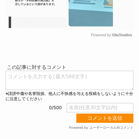
Powered by 
GliaStudios
M
u
t
e