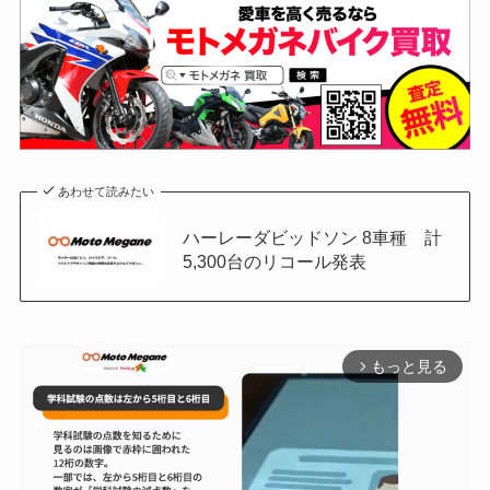
あわせて読みたい
ハーレーダビッドソン 8車種 計
5,300台のリコール発表
もっと見る
arrow_forward_ios