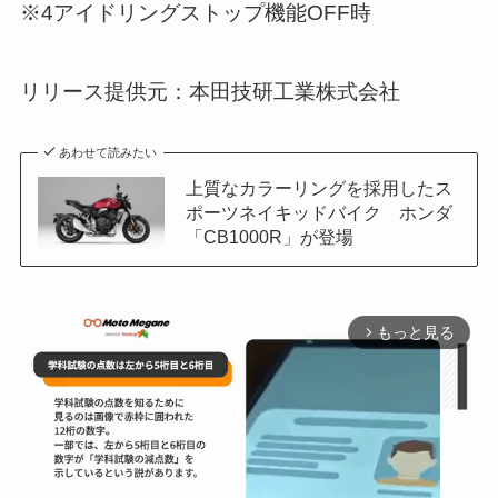
※4アイドリングストップ機能OFF時
リリース提供元：本田技研工業株式会社
あわせて読みたい
上質なカラーリングを採用したス
ポーツネイキッドバイク ホンダ
「CB1000R」が登場
もっと見る
arrow_forward_ios