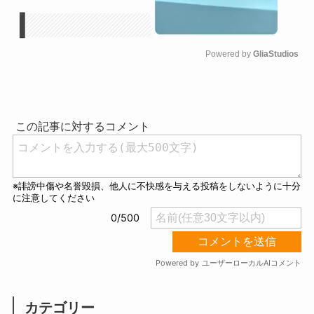
Powered by 
GliaStudios
M
u
t
e
カテゴリー