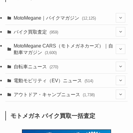
MotoMegane｜バイクマガジン
(12,125)
(1,382)
バイク買取査定
(959)
(44)
(352)
MotoMegane CARS（モトメガネカーズ）｜自
動車マガジン
(3,600)
(1,241)
(1)
(256)
自転車ニュース
(270)
(637)
(306)
(604)
(185)
(54)
電動モビリティ（EV）ニュース
(514)
(118)
(6,953)
(252)
(188)
(211)
(132)
アウトドア・キャンプニュース
(38)
(1,226)
(60)
(249)
(2,473)
(1,738)
(248)
(25)
(92)
(28)
(39)
(148)
(302)
(820)
(1)
(3)
モトメガネ バイク買取一括査定
(137)
(2,741)
(171)
(24)
(64)
(31)
(1,139)
(12)
(66)
(249)
(8)
(72)
(126)
(118)
(300)
(16)
(16)
(51)
(23)
(166)
(16)