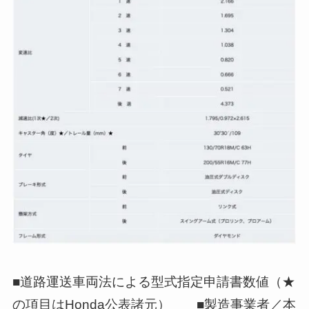
■道路運送車両法による型式指定申請書数値（★
の項目はHonda公表諸元） ■製造事業者／本