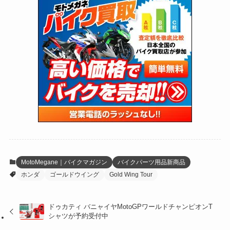
(1,605)
(170)
(27)
(62)
(167)
(25)
(131)
(415)
(34)
(141)
(23)
(147)
(24)
(4)
(171)
(38)
(85)
(5)
(16)
(254)
(33)
(13)
(47)
(274)
(131)
(21)
(98)
(12)
(6)
(34)
(204)
(19)
(15)
(61)
(13)
(171)
(17)
(63)
(47)
(35)
(12)
(59)
(109)
(5)
(60)
(38)
(5)
(41)
(16)
(6)
(22)
(65)
(18)
(30)
(3)
(12)
(21)
(61)
(6)
(20)
MotoMegane｜バイクマガジン
バイクパーツ用品新商品
ホンダ
ゴールドウイング
Gold Wing Tour
(27)
(41)
(4)
(32)
(36)
(8)
ドゥカティ バニャイヤMotoGPワールドチャンピオンT
シャツが予約受付中
(47)
(16)