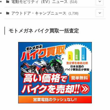
(54)
電動モビリティ（EV）ニュース
(514)
(118)
(6,957)
(252)
(188)
(211)
(132)
アウトドア・キャンプニュース
(38)
(1,226)
(60)
(249)
(2,473)
(1,738)
(249)
(25)
(92)
(28)
(39)
(148)
(302)
(821)
(1)
(3)
モトメガネ バイク買取一括査定
(137)
(2,744)
(171)
(24)
(64)
(31)
(1,141)
(12)
(66)
(249)
(8)
(73)
(126)
(118)
(300)
(16)
(16)
(51)
(23)
(166)
(16)
(1,605)
(170)
(27)
(62)
(167)
(25)
(131)
(415)
(34)
(141)
(23)
(147)
(24)
(4)
(171)
(38)
(85)
(5)
(16)
(255)
(33)
(13)
(47)
(274)
(131)
(21)
(98)
(12)
(6)
(34)
(204)
(19)
(15)
(61)
(13)
(171)
(17)
(63)
(47)
(35)
(12)
(59)
(109)
(5)
(60)
(38)
(5)
(41)
(16)
(6)
(22)
(65)
(18)
(30)
(3)