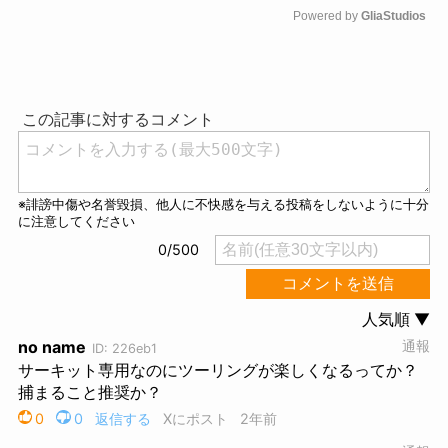
Powered by 
GliaStudios
M
u
t
e