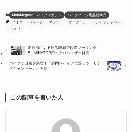
(12)
(21)
(61)
(6)
(20)
MotoMegane｜バイクマガジン
バイクパーツ用品新商品
バイク
ヨシムラ
マフラー
サイクロン
ヨシムラジャパン
(27)
(41)
(4)
G310R
(32)
(36)
(8)
走行風による疲労軽減で快適ツーリング
(47)
(16)
ELIMINATOR用エアロバイザー発売
(1)
(1)
バイクで自然を満喫！「静岡をバイクで巡るツーリン
グキャンペーン」開催
(1)
(55)
この記事を書いた人