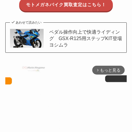
モトメガネバイク買取査定はこちら！
あわせて読みたい
ペダル操作向上で快適ライディン
グ GSX-R125用ステップKIT登場
ヨシムラ
もっと見る
arrow_forward_ios