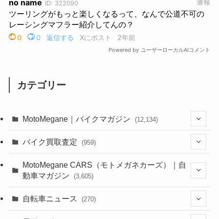
カテゴリー
MotoMegane｜バイクマガジン
(12,134)
(1,384)
バイク買取査定
(959)
(44)
(352)
MotoMegane CARS（モトメガネカーズ）｜自
動車マガジン
(3,605)
(1,242)
(1)
(256)
自転車ニュース
(270)
(638)
(306)
(604)
(185)