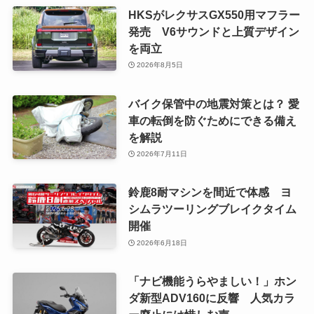
HKSがレクサスGX550用マフラー
発売 V6サウンドと上質デザイン
を両立
2026年8月5日
バイク保管中の地震対策とは？ 愛
車の転倒を防ぐためにできる備え
を解説
2026年7月11日
鈴鹿8耐マシンを間近で体感 ヨ
シムラツーリングブレイクタイム
開催
2026年6月18日
「ナビ機能うらやましい！」ホン
ダ新型ADV160に反響 人気カラ