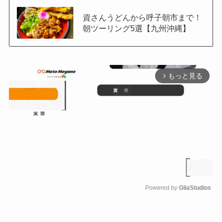
資さんうどんから呼子朝市まで！
朝ツーリング5選【九州沖縄】
もっと見る
arrow_forward_ios
Powered by 
GliaStudios
M
u