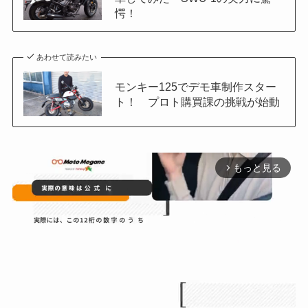
愕！
あわせて読みたい
モンキー125でデモ車制作スター
ト！ プロト購買課の挑戦が始動
もっと見る
arrow_forward_ios