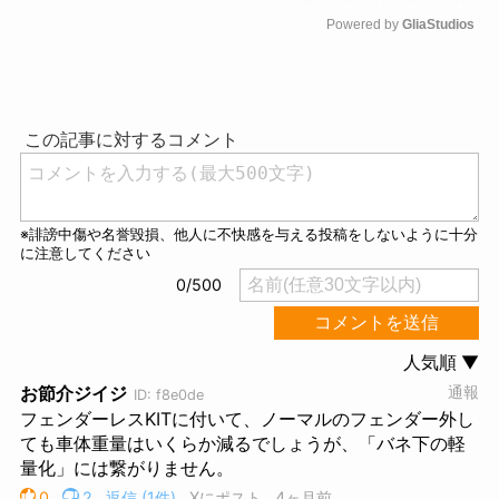
Powered by 
GliaStudios
M
u
t
e