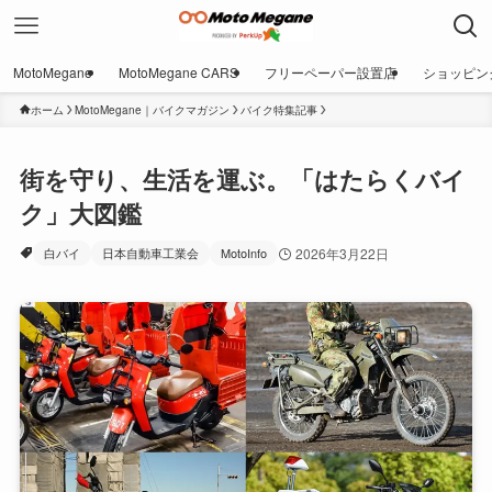
MotoMegane
MotoMegane CARS
フリーペーパー設置店
ショッピン
ホーム
MotoMegane｜バイクマガジン
バイク特集記事
街を守り、生活を運ぶ。「はたらくバイ
ク」大図鑑
白バイ
日本自動車工業会
MotoInfo
2026年3月22日