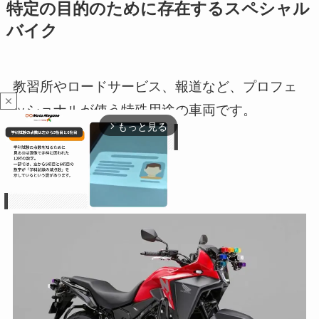
特定の目的のために存在するスペシャル
バイク
教習所やロードサービス、報道など、プロフェ
close
ッショナルが使う特殊用途の車両です。
もっと見る
arrow_forward_ios
教習車
M
u
t
e