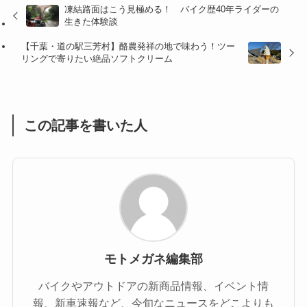
凍結路面はこう見極める！ バイク歴40年ライダーの
(47)
(16)
生きた体験談
(1)
(1)
【千葉・道の駅三芳村】酪農発祥の地で味わう！ツー
リングで寄りたい絶品ソフトクリーム
(1)
(55)
この記事を書いた人
モトメガネ編集部
バイクやアウトドアの新商品情報、イベント情
報、新車速報など、今旬なニュースをどこよりも