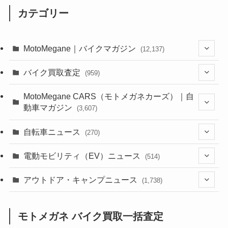
カテゴリー
MotoMegane｜バイクマガジン
(12,137)
(1,385)
バイク買取査定
(959)
(44)
(352)
MotoMegane CARS（モトメガネカーズ）｜自
動車マガジン
(3,607)
(1,243)
(1)
(256)
自転車ニュース
(270)
(639)
(306)
(604)
(186)
(54)
電動モビリティ（EV）ニュース
(514)
(118)
(6,957)
(252)
(188)
(211)
(132)
アウトドア・キャンプニュース
(38)
(1,226)
(60)
(249)
(2,473)
(1,738)
(250)
(25)
(92)
(28)
(39)
(148)
(302)
(821)
(1)
(3)
モトメガネ バイク買取一括査定
(137)
(2,744)
(171)
(24)
(64)
(31)
(1,142)
(12)
(66)
(249)
(8)