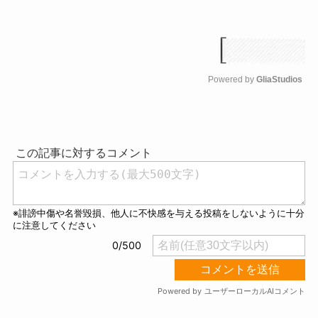
Powered by 
GliaStudios
M
u
t
e