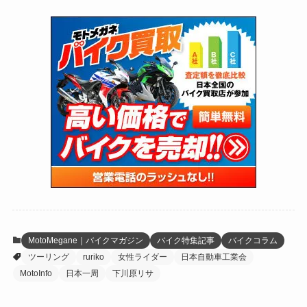
(74)
(126)
(118)
(300)
(16)
(16)
(51)
(23)
(166)
(16)
(1,605)
(170)
(27)
(62)
(167)
(25)
(131)
(415)
(34)
(141)
(23)
(147)
(24)
(4)
(171)
(38)
(85)
(5)
(16)
(255)
(33)
(13)
(47)
(274)
(131)
(21)
(98)
(12)
(6)
(34)
(204)
(19)
(15)
(61)
(13)
(171)
(17)
(64)
(47)
(35)
(12)
(59)
(109)
(5)
(60)
(38)
(5)
(41)
(16)
(6)
(22)
(65)
(18)
(30)
(3)
(12)
(21)
(61)
(6)
(20)
MotoMegane｜バイクマガジン
バイク特集記事
バイクコラム
ツーリング
ruriko
女性ライダー
日本自動車工業会
(27)
(41)
(4)
MotoInfo
日本一周
下川原リサ
(32)
(36)
(8)