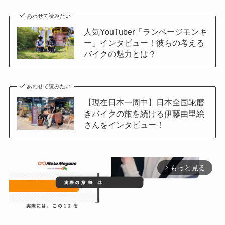
あわせて読みたい
人気YouTuber「ランページモンキ
ー」インタビュー！彼らの考える
バイクの魅力とは？
あわせて読みたい
【現在日本一周中】日本全国靴磨
きバイクの旅を続ける伊藤由里絵
さんをインタビュー！
もっと見る
arrow_forward_ios