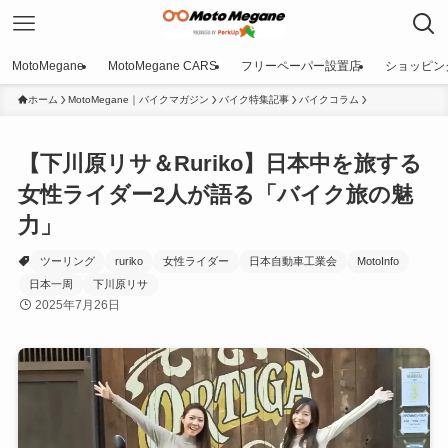
MotoMegane
MotoMegane CARS
フリーペーパー設置店
ショッピン
ホーム
MotoMegane｜バイクマガジン
バイク特集記事
バイクコラム
【下川原リサ＆Ruriko】日本中を旅する
女性ライダー2人が語る「バイク旅の魅
力」
ツーリング
ruriko
女性ライダー
日本自動車工業会
MotoInfo
日本一周
下川原リサ
2025年7月26日