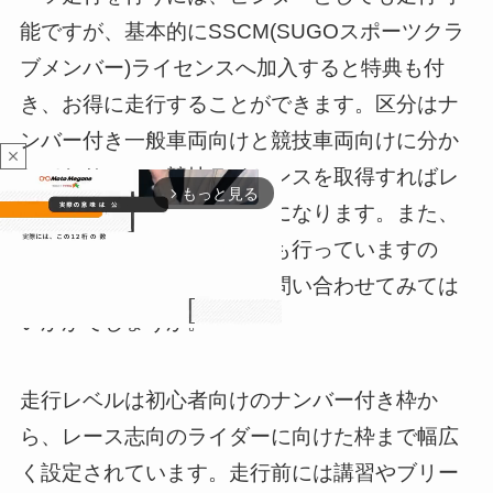
能ですが、基本的にSSCM(SUGOスポーツクラ
ブメンバー)ライセンスへ加入すると特典も付
き、お得に走行することができます。区分はナ
ンバー付き一般車両向けと競技車両向けに分か
close
れており、MFJ競技ライセンスを取得すればレ
もっと見る
arrow_forward_ios
ース仕様車での走行も可能になります。また、
提携ショップ主催の走行会も行っていますの
で、興味のある方は気軽に問い合わせてみては
いかがでしょうか。
M
走行レベルは初心者向けのナンバー付き枠か
u
ら、レース志向のライダーに向けた枠まで幅広
t
e
く設定されています。走行前には講習やブリー