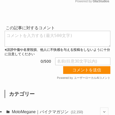
Powered by 
GliaStudios
M
u
t
e
カテゴリー
MotoMegane｜バイクマガジン
(12,150)