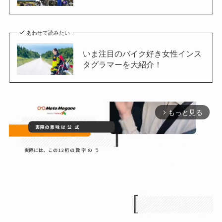
あわせて読みたい
いま注目のバイク好き女性インス
タグラマーを大紹介！
もっと見る
arrow_forward_ios