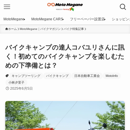
MotoMegane
MotoMegane CARS
フリーペーパー設置店
ショッピン
ホーム
MotoMegane｜バイクマガジン
バイク特集記事
バイクキャンプの達人コバユリさんに訊
く！初めてのバイクキャンプを楽しむた
めの下準備とは？
キャンプツーリング
バイクキャンプ
日本自動車工業会
MotoInfo
小林夕里子
2025年6月5日