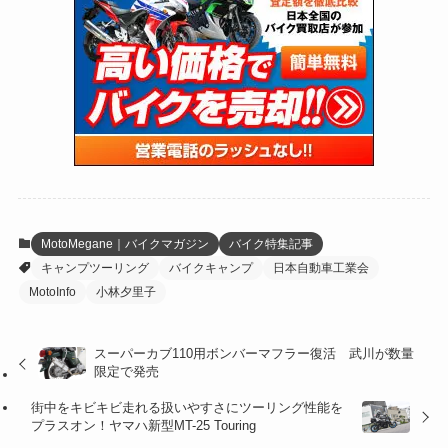
(24)
(4)
(171)
(38)
(85)
(5)
(16)
(255)
(33)
(13)
(47)
(274)
(131)
(21)
(98)
(12)
(6)
(34)
(204)
(19)
(15)
(61)
(13)
(171)
(17)
(65)
(47)
(35)
(12)
(59)
(109)
(5)
(60)
(38)
(5)
(41)
(16)
(6)
(22)
(65)
(18)
(30)
(3)
(12)
(21)
(61)
(6)
(20)
MotoMegane｜バイクマガジン
バイク特集記事
キャンプツーリング
バイクキャンプ
日本自動車工業会
(27)
(41)
(4)
MotoInfo
小林夕里子
(32)
(36)
(8)
スーパーカブ110用ボンバーマフラー復活 武川が数量
(47)
(16)
限定で発売
(1)
(1)
街中をキビキビ走れる扱いやすさにツーリング性能を
プラスオン！ヤマハ新型MT-25 Touring
(1)
(55)