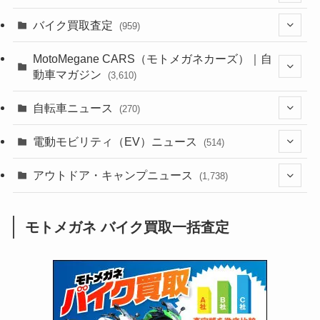
(1,387)
バイク買取査定
(959)
(44)
(352)
MotoMegane CARS（モトメガネカーズ）｜自
動車マガジン
(3,610)
(1,244)
(1)
(256)
自転車ニュース
(270)
(640)
(306)
(604)
(188)
(54)
電動モビリティ（EV）ニュース
(514)
(118)
(6,964)
(252)
(188)
(211)
(132)
アウトドア・キャンプニュース
(38)
(1,226)
(60)
(249)
(2,474)
(1,738)
(251)
(25)
(92)
(28)
(39)
(148)
(302)
(821)
(1)
(3)
モトメガネ バイク買取一括査定
(137)
(2,744)
(171)
(24)
(64)
(31)
(1,145)
(12)
(66)
(249)
(8)
(75)
(126)
(118)
(300)
(16)
(16)
(51)
(23)
(166)
(16)
(1,605)
(170)
(27)
(62)
(167)
(25)
(131)
(415)
(34)
(141)
(23)
(147)