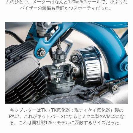
ムのひとつ。メーターはなんと120㎞/hスケールで、小ぶりな
バイザーの装備も新鮮かつスポーティだった。
キャブレターはTK（TK気化器：現テイケイ気化器）製の
PA17。これがキットパーツになるとミクニ製のVM19にな
る。これは同社製125㏄モデルに匹敵するサイズだった。