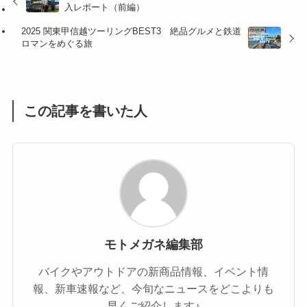
入レポート（前編）
(47)
(16)
2025 関東甲信越ツーリングBEST3 絶品グルメと鉄道
ロマンをめぐる旅
(1)
(1)
(1)
(55)
この記事を書いた人
モトメガネ編集部
バイクやアウトドアの新商品情報、イベント情
報、新車速報など、今旬なニュースをどこよりも
早くご紹介します♪