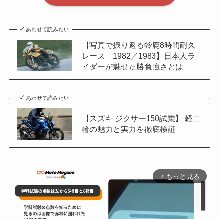
あわせて読みたい
【写真で振り返る鈴鹿8時間耐久
レース：1982／1983】日本人ラ
イダーが魅せた勝負強さとは
あわせて読みたい
【スズキ ジクサー150試乗】 軽二
輪の魅力と実力を徹底検証
もっと見る
arrow_forward_ios