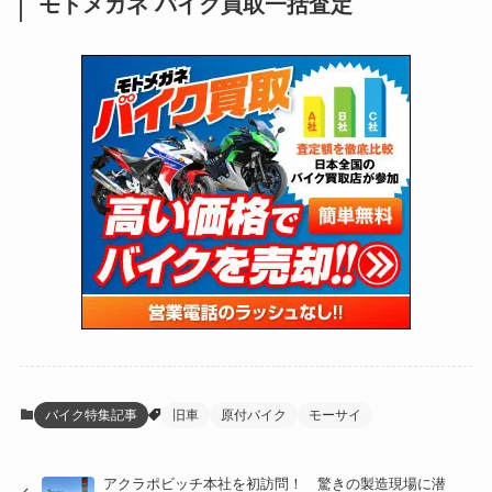
モトメガネ バイク買取一括査定
(137)
(2,741)
(171)
(24)
(64)
(31)
(1,139)
(12)
(66)
(249)
(8)
(72)
(126)
(118)
(300)
(16)
(16)
(51)
(23)
(166)
(16)
(1,605)
(170)
(27)
(62)
(167)
(25)
(131)
(415)
(34)
(141)
(23)
(147)
(24)
(4)
(171)
(38)
(85)
(5)
(16)
(254)
(33)
(13)
(47)
(274)
(131)
(21)
(98)
(12)
(6)
(34)
(204)
(19)
(15)
(61)
(13)
(171)
(17)
(63)
(47)
(35)
(12)
(59)
(109)
(5)
(60)
(38)
(5)
(41)
(16)
(6)
(22)
(65)
(18)
(30)
(3)
(12)
(21)
(61)
(6)
(20)
バイク特集記事
旧車
原付バイク
モーサイ
(27)
(41)
(4)
アクラポビッチ本社を初訪問！ 驚きの製造現場に潜
(32)
(36)
(8)