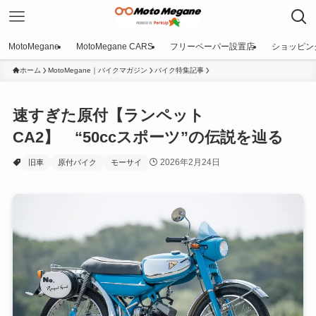
MotoMegane
MotoMegane CARS
フリーペーパー設置店
ショッピン
ホーム
MotoMegane｜バイクマガジン
バイク特集記事
速すぎた原付【ランペット
CA2】 “50ccスポーツ”の伝説を辿る
2026年2月24日
旧車
原付バイク
モーサイ