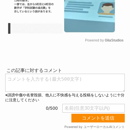
Powered by 
GliaStudios
M
u
t
e