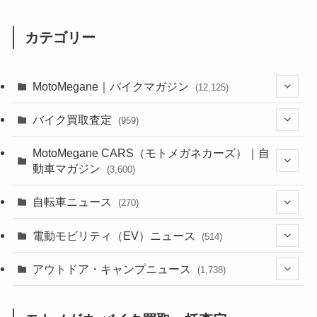
カテゴリー
MotoMegane｜バイクマガジン
(12,125)
(1,382)
バイク買取査定
(959)
(44)
(352)
MotoMegane CARS（モトメガネカーズ）｜自
動車マガジン
(3,600)
(1,241)
(1)
(256)
自転車ニュース
(270)
(637)
(306)
(604)
(185)
(54)
電動モビリティ（EV）ニュース
(514)
(118)
(6,953)
(252)
(188)
(211)
(132)
アウトドア・キャンプニュース
(38)
(1,226)
(60)
(249)
(2,473)
(1,738)
(248)
(25)
(92)
(28)
(39)
(148)
(302)
(820)
(1)
(3)