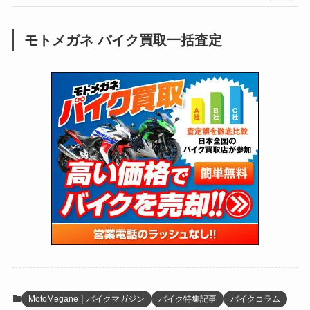
(251)
(25)
(92)
(28)
(39)
(148)
(302)
(821)
(1)
(3)
モトメガネ バイク買取一括査定
(137)
(2,744)
(171)
(24)
(64)
(31)
(1,143)
(12)
(66)
(249)
(8)
(75)
(126)
(118)
(300)
(16)
(16)
(51)
(23)
(166)
(16)
(1,605)
(170)
(27)
(62)
(167)
(25)
(131)
(415)
(34)
(141)
(23)
(147)
(24)
(4)
(171)
(38)
(85)
(5)
(16)
(255)
(33)
(13)
(47)
(274)
(131)
(21)
(98)
(12)
(6)
(34)
(204)
(19)
(15)
(61)
(13)
(171)
(17)
(64)
(47)
(35)
(12)
(59)
(109)
(5)
(60)
(38)
(5)
(41)
(16)
(6)
(22)
(65)
(18)
(30)
(3)
(12)
(21)
(61)
(6)
(20)
MotoMegane｜バイクマガジン
バイク特集記事
バイクコラム