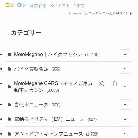
カテゴリー
MotoMegane｜バイクマガジン
(12,140)
(1,385)
バイク買取査定
(959)
(44)
(352)
MotoMegane CARS（モトメガネカーズ）｜自
動車マガジン
(3,609)
(1,243)
(1)
(256)
自転車ニュース
(270)
(639)
(306)
(604)
(187)
(54)
電動モビリティ（EV）ニュース
(514)
(118)
(6,958)
(252)
(188)
(211)
(132)
アウトドア・キャンプニュース
(38)
(1,226)
(60)
(249)
(2,474)
(1,738)