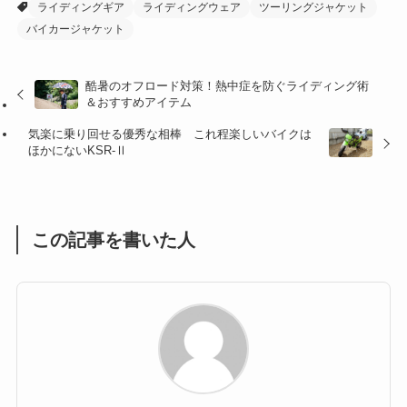
ライディングギア
ライディングウェア
ツーリングジャケット
(27)
(41)
(4)
バイカージャケット
(32)
(36)
(8)
酷暑のオフロード対策！熱中症を防ぐライディング術
(47)
(16)
＆おすすめアイテム
(1)
(1)
気楽に乗り回せる優秀な相棒 これ程楽しいバイクは
ほかにないKSR-Ⅱ
(1)
(55)
この記事を書いた人