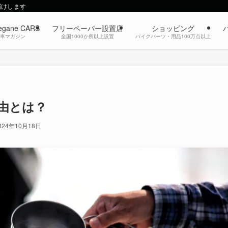
届けします
egane CARS
フリーペーパー設置店
ショッピング
動車マガジン
全国1000か所以上設置
バイクパーツ・用品100万点以上
由とは？
024年10月18日