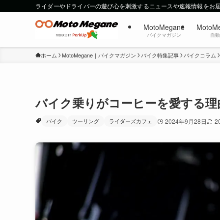
ライダーやドライバーの遊び心を刺激するニュースや速報情報をお
MotoMegane
MotoM
バイクマガジン
自
ホーム
MotoMegane｜バイクマガジン
バイク特集記事
バイクコラム
バイク乗りがコーヒーを愛する理
バイク
ツーリング
ライダーズカフェ
2024年9月28日
2