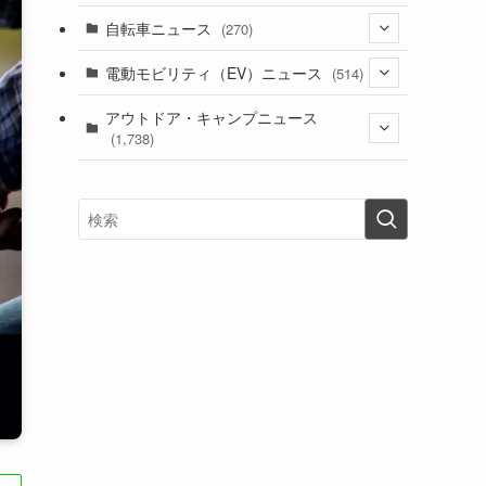
(1)
(256)
自転車ニュース
(270)
(637)
(306)
(604)
(185)
(54)
電動モビリティ（EV）ニュース
(514)
(118)
(6,953)
(252)
(188)
(211)
(132)
アウトドア・キャンプニュース
(38)
(1,226)
(60)
(249)
(2,473)
(1,738)
(248)
(25)
(92)
(28)
(39)
(148)
(302)
(820)
(1)
(3)
(137)
(2,743)
(171)
(24)
(64)
(31)
(1,139)
(12)
(66)
(249)
(8)
(72)
(126)
(118)
(300)
(16)
(16)
(51)
(23)
(166)
(16)
(1,605)
(170)
(27)
(62)
(167)
(25)
(131)
(415)
(34)
(141)
(23)
(147)
(24)
(4)
(171)
(38)
(85)
(5)
(16)
(254)
(33)
(13)
(47)
(274)
(131)
(21)
(98)
(12)
(6)
(34)
(204)
(19)
(15)
(61)
(13)
(171)
(17)
(63)
(47)
(35)
(12)
(59)
(109)
(5)
(60)
(38)
(5)
(41)
(16)