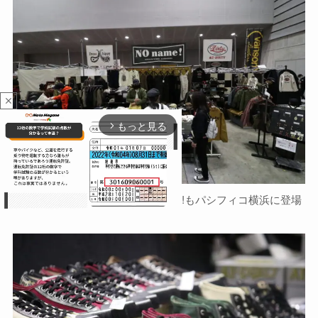
close
もっと見る
arrow_forward_ios
神戸のアパレルブランド NO name!もパシフィコ横浜に登場
M
u
t
e