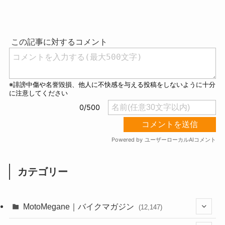
M
u
t
e
カテゴリー
MotoMegane｜バイクマガジン
(12,147)