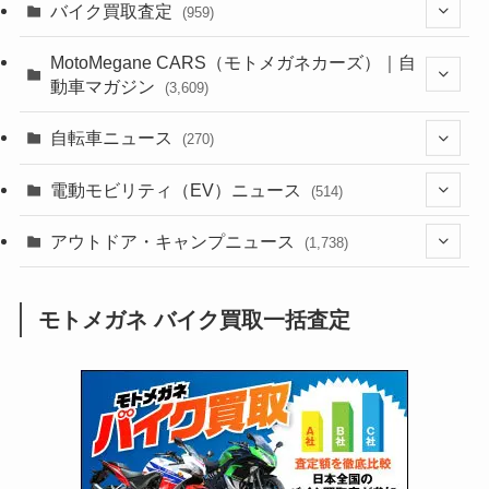
(1,386)
バイク買取査定
(959)
(44)
(352)
MotoMegane CARS（モトメガネカーズ）｜自
動車マガジン
(3,609)
(1,244)
(1)
(256)
自転車ニュース
(270)
(640)
(306)
(604)
(187)
(54)
電動モビリティ（EV）ニュース
(514)
(118)
(6,964)
(252)
(188)
(211)
(132)
アウトドア・キャンプニュース
(38)
(1,226)
(60)
(249)
(2,474)
(1,738)
(251)
(25)
(92)
(28)
(39)
(148)
(302)
(821)
(1)
(3)
モトメガネ バイク買取一括査定
(137)
(2,744)
(171)
(24)
(64)
(31)
(1,143)
(12)
(66)
(249)
(8)
(75)
(126)
(118)
(300)
(16)
(16)
(51)
(23)
(166)
(16)
(1,605)
(170)
(27)
(62)
(167)
(25)
(131)
(415)
(34)
(141)
(23)
(147)
(24)
(4)
(171)
(38)
(85)
(5)
(16)
(255)
(33)
(13)