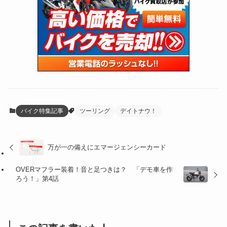
(47)
(274)
(131)
(21)
(98)
(12)
(6)
(34)
(204)
(19)
(15)
(61)
(13)
(171)
(17)
(65)
(47)
(35)
(12)
(59)
(109)
(5)
(60)
(38)
(5)
(41)
(16)
(6)
(22)
(65)
(18)
(30)
(3)
(12)
(21)
(61)
(6)
(20)
バイク特集記事
ツーリング
デイトナウ！
(27)
(41)
(4)
(32)
(36)
(8)
万が一の備えにエマージェンシーカード
(47)
(16)
OVERマフラー装着！音と足つきは？ 「デモ車を作
ろう！」第4話
(1)
(1)
(1)
(55)