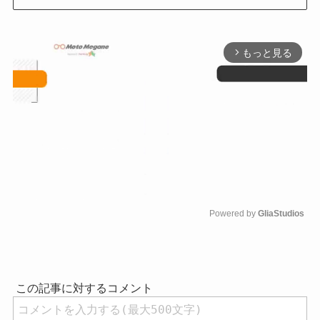
もっと見る
arrow_forward_ios
Powered by 
GliaStudios
M
u
t
e