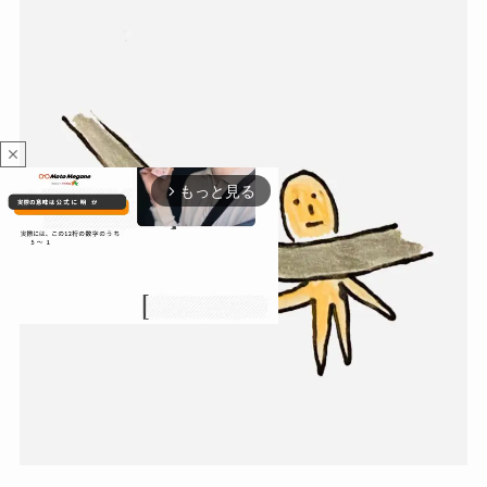
close
もっと見る
arrow_forward_ios
M
u
t
e