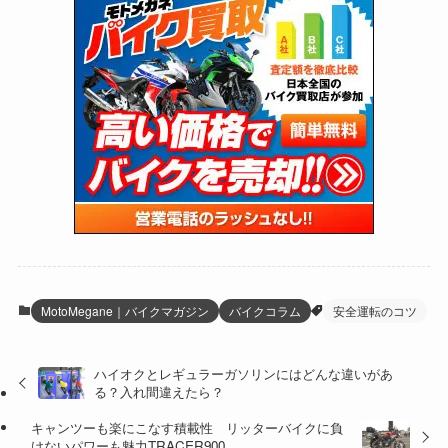
(170)
(27)
(62)
(167)
(25)
(131)
(415)
(34)
(141)
(23)
(147)
(24)
(4)
(171)
(38)
(85)
(5)
(16)
(255)
(33)
(13)
(47)
(274)
(131)
(21)
(98)
(12)
(6)
(34)
(204)
(19)
(15)
(61)
(13)
(171)
(17)
(64)
(47)
(35)
(12)
(59)
(109)
(5)
(60)
(38)
(5)
(41)
(16)
(6)
(22)
(65)
(18)
(30)
(3)
(12)
(21)
(61)
(6)
(20)
MotoMegane｜バイクマガジン
バイクコラム
安全運転のコツ
(27)
(41)
(4)
ハイオクとレギュラーガソリンにはどんな違いがあ
(32)
(36)
(8)
る？入れ間違えたら？
(47)
(16)
キャンツーも楽にこなす積載性 リッターバイクに負
けないパワーも魅力TRACER900