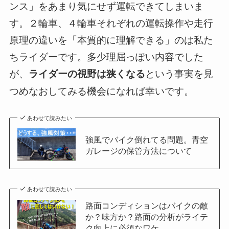
ンス」をあまり気にせず運転できてしまいま
す。２輪車、４輪車それぞれの運転操作や走行
原理の違いを「本質的に理解できる」のは私た
ちライダーです。多少理屈っぽい内容でした
が、
という事実を見
ライダーの視野は狭くなる
つめなおしてみる機会になれば幸いです。
あわせて読みたい
強風でバイク倒れてる問題。青空
ガレージの保管方法について
あわせて読みたい
路面コンディションはバイクの敵
か？味方か？路面の分析がライテ
ク向上に必須なワケ