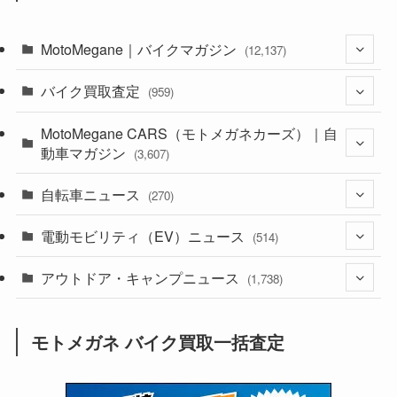
MotoMegane｜バイクマガジン
(12,137)
バイク買取査定
(1,385)
(959)
(44)
MotoMegane CARS（モトメガネカーズ）｜自
(352)
動車マガジン
(3,607)
(1,243)
(1)
自転車ニュース
(256)
(270)
(639)
(306)
(604)
(186)
電動モビリティ（EV）ニュース
(54)
(514)
(118)
(6,957)
(252)
(188)
(211)
アウトドア・キャンプニュース
(132)
(38)
(1,226)
(60)
(249)
(2,473)
(1,738)
(250)
(25)
(92)
(28)
(39)
(148)
(302)
(821)
(1)
(3)
モトメガネ バイク買取一括査定
(137)
(2,744)
(171)
(24)
(64)
(31)
(1,142)
(12)
(66)
(249)
(8)
(74)
(126)
(118)
(300)
(16)
(16)
(51)
(23)
(166)
(16)
(1,605)