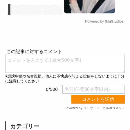
Powered by 
GliaStudios
M
u
t
e
カテゴリー