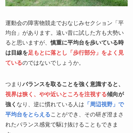
運動会の障害物競走でおなじみセクション「平
均台」があります。遠い昔に試した方も大勢い
ると思いますが、
慎重に平均台を歩いている時
は目線を
足もとに落とし「歩行部分」をよく見
のではないでしょうか。
ている
つまり
バランスを取ることを強く意識すると、
視界は狭く、やや近いところを注視する
傾向が
なり、逆に慣れている人は
強く
「周辺視野」で
ことができ、その研ぎ澄まさ
平均台をとらえる
れたバランス感覚で駆け抜けることもできま