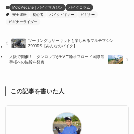
(12)
(21)
(61)
(6)
(20)
MotoMegane｜バイクマガジン
バイクコラム
安全運転
初心者
バイクビギナー
ビギナー
(27)
(41)
(4)
ビギナーライダー
(32)
(36)
(8)
ツーリングもサーキットも楽しめるマルチマシン
(47)
(16)
Z900RS【みんなのバイク】
(1)
(1)
大阪で開催！ ダンロップがEV二輪オフロード国際選
手権への協賛を発表
(1)
(55)
この記事を書いた人