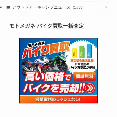
(188)
(211)
(132)
アウトドア・キャンプニュース
(38)
(1,226)
(60)
(249)
(2,473)
(1,738)
(250)
(25)
(92)
(28)
(39)
(148)
(302)
(821)
(1)
(3)
モトメガネ バイク買取一括査定
(137)
(2,744)
(171)
(24)
(64)
(31)
(1,142)
(12)
(66)
(249)
(8)
(74)
(126)
(118)
(300)
(16)
(16)
(51)
(23)
(166)
(16)
(1,605)
(170)
(27)
(62)
(167)
(25)
(131)
(415)
(34)
(141)
(23)
(147)
(24)
(4)
(171)
(38)
(85)
(5)
(16)
(255)
(33)
(13)
(47)
(274)
(131)
(21)
(98)
(12)
(6)
(34)
(204)
(19)
(15)
(61)
(13)
(171)
(17)
(64)
(47)
(35)
(12)
(59)
(109)
(5)
(60)
(38)
(5)
(41)
(16)
(6)
(22)
(65)
(18)
(30)
(3)