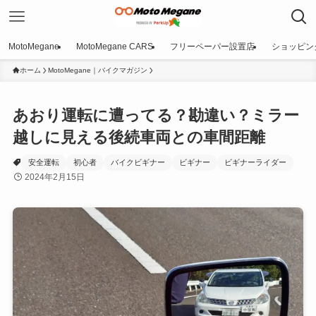
MotoMegane
MotoMegane CARS
フリーペーパー設置店
ショッピン
ホーム
MotoMegane｜バイクマガジン
あおり運転に遭ってる？勘違い？ミラー
越しに見える後続車両との車間距離
安全運転
初心者
バイクビギナー
ビギナー
ビギナーライダー
2024年2月15日