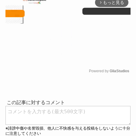
もっと見る
arrow_forward_ios
Powered by 
GliaStudios
M
u
t
e