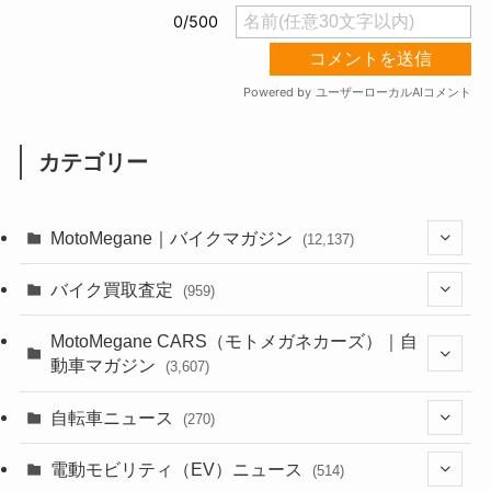
カテゴリー
MotoMegane｜バイクマガジン
(12,137)
(1,385)
バイク買取査定
(959)
(44)
(352)
MotoMegane CARS（モトメガネカーズ）｜自
動車マガジン
(3,607)
(1,243)
(1)
(256)
自転車ニュース
(270)
(639)
(306)
(604)
(186)
(54)
電動モビリティ（EV）ニュース
(514)
(118)
(6,957)
(252)