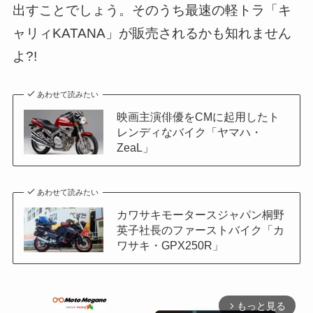
出すことでしょう。そのうち最速の軽トラ「キ
ャリィKATANA」が販売されるかも知れません
よ?!
あわせて読みたい
映画主演俳優をCMに起用したト
レンディなバイク「ヤマハ・
ZeaL」
あわせて読みたい
カワサキモータースジャパン桐野
英子社長のファーストバイク「カ
ワサキ・GPX250R」
もっと見る
arrow_forward_ios