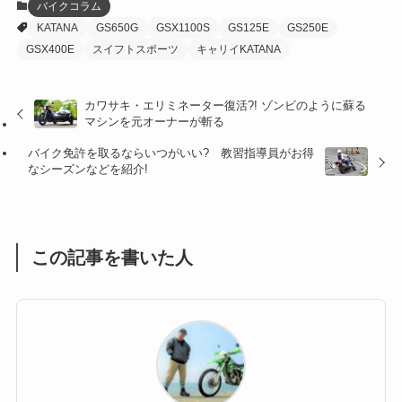
バイクコラム
KATANA
GS650G
GSX1100S
GS125E
GS250E
(27)
(41)
(4)
GSX400E
スイフトスポーツ
キャリイKATANA
(32)
(36)
(8)
カワサキ・エリミネーター復活?! ゾンビのように蘇る
(47)
(16)
マシンを元オーナーが斬る
(1)
(1)
バイク免許を取るならいつがいい? 教習指導員がお得
なシーズンなどを紹介!
(1)
(55)
この記事を書いた人