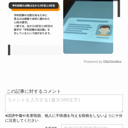
Powered by 
GliaStudios
M
u
t
e