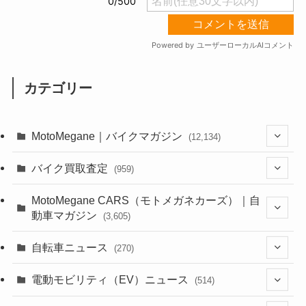
カテゴリー
MotoMegane｜バイクマガジン
(12,134)
(1,384)
バイク買取査定
(959)
(44)
(352)
MotoMegane CARS（モトメガネカーズ）｜自
動車マガジン
(3,605)
(1,242)
(1)
(256)
自転車ニュース
(270)
(638)
(306)
(604)
(185)
(54)
電動モビリティ（EV）ニュース
(514)
(118)
(6,957)
(252)
(188)