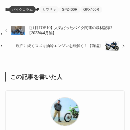
(12)
(21)
(61)
(6)
(20)
バイクコラム
カワサキ
GPZ400R
GPX400R
(27)
(41)
(4)
【注目TOP10】人気だったバイク関連の取材記事!
(32)
(36)
(8)
【2023年4月編】
(47)
(16)
現在に続くスズキ油冷エンジンを紐解く！【前編】
(1)
(1)
(1)
(55)
この記事を書いた人