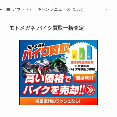
(188)
(211)
(132)
アウトドア・キャンプニュース
(38)
(1,226)
(60)
(249)
(2,473)
(1,738)
(248)
(25)
(92)
(28)
(39)
(148)
(302)
(820)
(1)
(3)
モトメガネ バイク買取一括査定
(137)
(2,742)
(171)
(24)
(64)
(31)
(1,139)
(12)
(66)
(249)
(8)
(72)
(126)
(118)
(300)
(16)
(16)
(51)
(23)
(166)
(16)
(1,605)
(170)
(27)
(62)
(167)
(25)
(131)
(415)
(34)
(141)
(23)
(147)
(24)
(4)
(171)
(38)
(85)
(5)
(16)
(254)
(33)
(13)
(47)
(274)
(131)
(21)
(98)
(12)
(6)
(34)
(204)
(19)
(15)
(61)
(13)
(171)
(17)
(63)
(47)
(35)
(12)
(59)
(109)
(5)
(60)
(38)
(5)
(41)
(16)
(6)
(22)
(65)
(18)
(30)
(3)