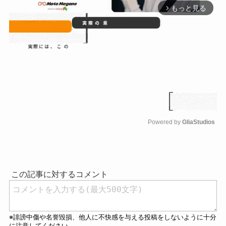
もっと見る
arrow_forward_ios
Powered by 
GliaStudios
M
u
t
e