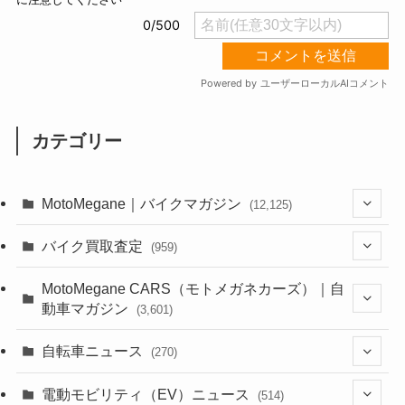
カテゴリー
MotoMegane｜バイクマガジン
(12,125)
(1,382)
バイク買取査定
(959)
(44)
(352)
MotoMegane CARS（モトメガネカーズ）｜自
動車マガジン
(3,601)
(1,241)
(1)
(256)
自転車ニュース
(270)
(637)
(306)
(604)
(185)
(54)
電動モビリティ（EV）ニュース
(514)
(118)
(6,953)
(252)