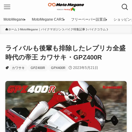
MotoMegane
MotoMegane CARS
フリーペーパー設置店
ショッピン
ホーム
MotoMegane｜バイクマガジン
バイク特集記事
バイクコラム
ライバルも後輩も排除したレプリカ全盛
時代の帝王 カワサキ・GPZ400R
2023年5月21日
カワサキ
GPZ400R
GPX400R