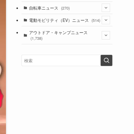
(1)
(256)
自転車ニュース
(270)
(637)
(306)
(604)
(184)
(54)
電動モビリティ（EV）ニュース
(514)
(118)
(6,953)
(251)
(188)
(211)
(132)
アウトドア・キャンプニュース
(38)
(1,226)
(60)
(249)
(2,473)
(1,738)
(248)
(25)
(92)
(28)
(39)
(148)
(302)
(820)
(1)
(3)
(137)
(2,736)
(171)
(24)
(64)
(31)
(1,138)
(12)
(66)
(249)
(8)
(72)
(126)
(118)
(300)
(16)
(16)
(51)
(23)
(166)
(16)
(1,605)
(170)
(27)
(62)
(167)
(25)
(131)
(415)
(34)
(141)
(23)
(147)
(24)
(4)
(171)
(38)
(85)
(5)
(16)
(254)
(33)
(13)
(46)
(274)
(131)
(21)
(98)
(12)
(6)
(34)
(204)
(19)
(15)
(61)
(13)
(171)
(17)
(63)
(47)
(35)
(12)
(59)
(109)
(5)
(60)
(38)
(5)
(41)
(16)