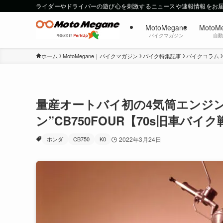
ライダーやドライバーの遊び心を刺激するニュースや速報情報をお
MotoMegane
MotoM
バイクマガジン
自
ホーム
MotoMegane｜バイクマガジン
バイク特集記事
バイクコラム
量産オートバイ初の4気筒エンジン
ン”CB750FOUR【70s旧車バイ
ホンダ
CB750
K0
2022年3月24日