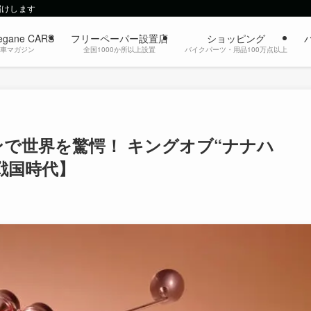
届けします
egane CARS
フリーペーパー設置店
ショッピング
動車マガジン
全国1000か所以上設置
バイクパーツ・用品100万点以上
で世界を驚愕！ キングオブ“ナナハ
ク戦国時代】