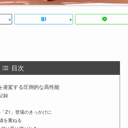
目次
を凌駕する圧倒的な高性能
記録
r4「Z1」登場のきっかけに
成を重ねる