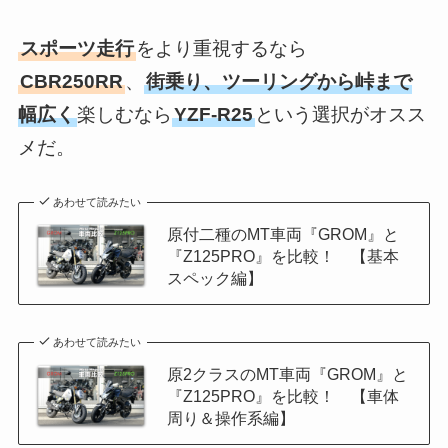
スポーツ走行
をより重視するなら
CBR250RR
、
街乗り、ツーリングから峠まで
幅広く
楽しむなら
YZF-R25
という選択がオスス
メだ。
あわせて読みたい
原付二種のMT車両『GROM』と
『Z125PRO』を比較！ 【基本
スペック編】
あわせて読みたい
原2クラスのMT車両『GROM』と
『Z125PRO』を比較！ 【車体
周り＆操作系編】