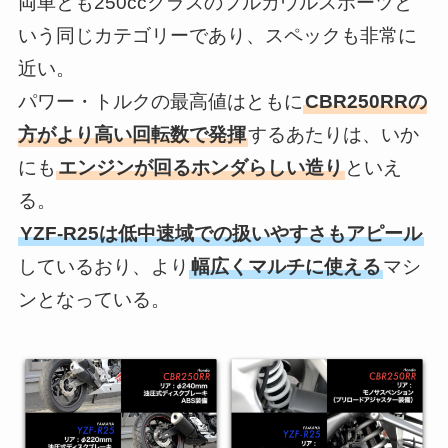
両車とも250ccクラスのフルカウルスポーツと
いう同じカテゴリーであり、スペックも非常に
近い。
パワー・トルクの最高値はともに
CBR250RRの
方がより高い回転数で発揮
するあたりは、いか
にも
エンジンが回るホンダらしい造り
といえ
る。
YZF-R25は低中速域での扱いやすさもアピール
しているおり、より
幅広くマルチに使える
マシ
ンとなっている。