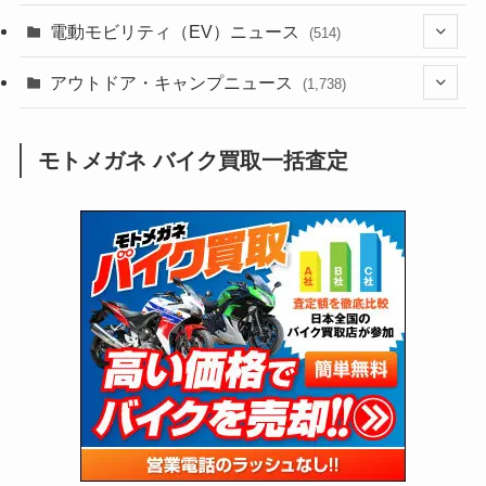
(186)
(54)
電動モビリティ（EV）ニュース
(514)
(118)
(6,958)
(252)
(188)
(211)
(132)
アウトドア・キャンプニュース
(38)
(1,226)
(60)
(249)
(2,474)
(1,738)
(250)
(25)
(92)
(28)
(39)
(148)
(302)
(821)
(1)
(3)
モトメガネ バイク買取一括査定
(137)
(2,744)
(171)
(24)
(64)
(31)
(1,142)
(12)
(66)
(249)
(8)
(74)
(126)
(118)
(300)
(16)
(16)
(51)
(23)
(166)
(16)
(1,605)
(170)
(27)
(62)
(167)
(25)
(131)
(415)
(34)
(141)
(23)
(147)
(24)
(4)
(171)
(38)
(85)
(5)
(16)
(255)
(33)
(13)
(47)
(274)
(131)
(21)
(98)
(12)
(6)
(34)
(204)
(19)
(15)
(61)
(13)
(171)
(17)
(64)
(47)
(35)
(12)
(59)
(109)
(5)
(60)
(38)
(5)
(41)
(16)