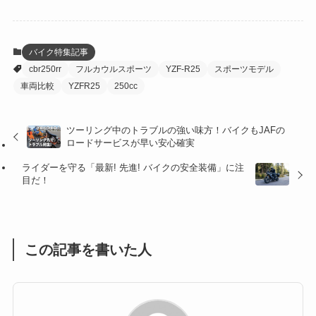
(6)
(22)
(65)
(18)
(30)
(3)
(12)
(21)
(61)
(6)
(20)
バイク特集記事
cbr250rr
フルカウルスポーツ
YZF-R25
スポーツモデル
(27)
(41)
(4)
車両比較
YZFR25
250cc
(32)
(36)
(8)
ツーリング中のトラブルの強い味方！バイクもJAFの
(47)
(16)
ロードサービスが早い安心確実
(1)
(1)
ライダーを守る「最新! 先進! バイクの安全装備」に注
目だ！
(1)
(55)
この記事を書いた人