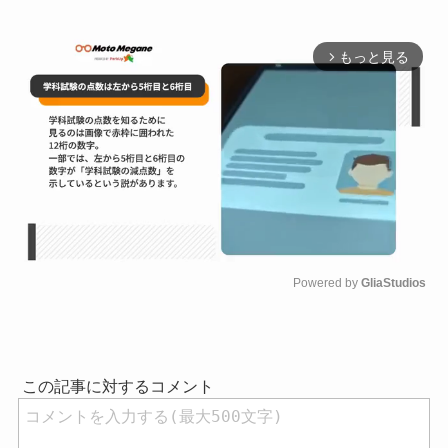
もっと見る
arrow_forward_ios
Powered by 
GliaStudios
M
u
t
e