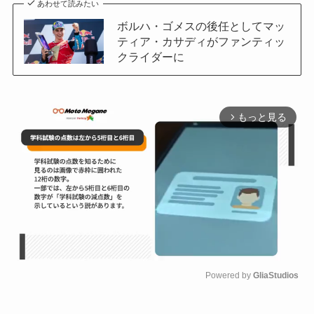
あわせて読みたい
ボルハ・ゴメスの後任としてマッ
ティア・カサディがファンティッ
クライダーに
もっと見る
arrow_forward_ios
Powered by 
GliaStudios
M