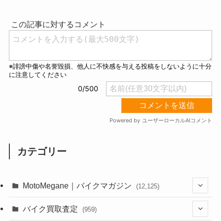
u
t
e
カテゴリー
MotoMegane｜バイクマガジン
(12,125)
(1,382)
バイク買取査定
(959)