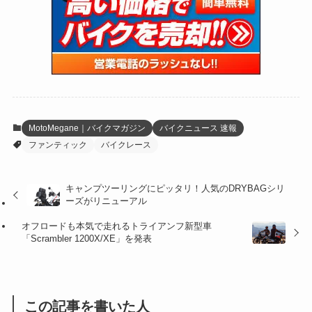
(15)
(61)
(13)
(171)
(17)
(63)
(47)
(35)
(12)
(59)
(109)
(5)
(60)
(38)
(5)
(41)
(16)
(6)
(22)
(65)
(18)
(30)
(3)
(12)
(21)
(61)
(6)
(20)
MotoMegane｜バイクマガジン
バイクニュース 速報
ファンティック
バイクレース
(27)
(41)
(4)
(32)
(36)
(8)
キャンプツーリングにピッタリ！人気のDRYBAGシリ
ーズがリニューアル
(47)
(16)
オフロードも本気で走れるトライアンフ新型車
(1)
(1)
「Scrambler 1200X/XE」を発表
(1)
(55)
この記事を書いた人