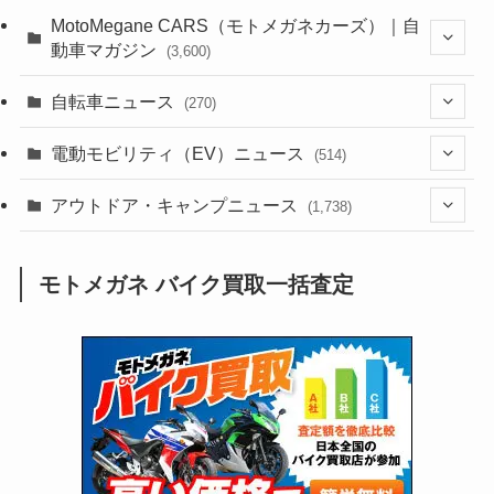
(44)
(352)
MotoMegane CARS（モトメガネカーズ）｜自
動車マガジン
(3,600)
(1,241)
(1)
(256)
自転車ニュース
(270)
(637)
(306)
(604)
(185)
(54)
電動モビリティ（EV）ニュース
(514)
(118)
(6,953)
(252)
(188)
(211)
(132)
アウトドア・キャンプニュース
(38)
(1,226)
(60)
(249)
(2,473)
(1,738)
(248)
(25)
(92)
(28)
(39)
(148)
(302)
(820)
(1)
(3)
モトメガネ バイク買取一括査定
(137)
(2,741)
(171)
(24)
(64)
(31)
(1,139)
(12)
(66)
(249)
(8)
(72)
(126)
(118)
(300)
(16)
(16)
(51)
(23)
(166)
(16)
(1,605)
(170)
(27)
(62)
(167)
(25)
(131)
(415)
(34)
(141)
(23)
(147)
(24)
(4)
(171)
(38)
(85)
(5)
(16)
(254)
(33)
(13)
(47)
(274)
(131)
(21)
(98)
(12)
(6)
(34)
(204)
(19)