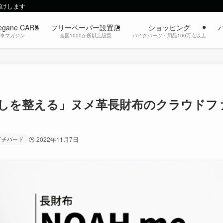
届けします
egane CARS
フリーペーパー設置店
ショッピング
動車マガジン
全国1000か所以上設置
バイクパーツ・用品100万点以上
しを整える」ヌメ革長財布のクラウドフ
イチバード
2022年11月7日