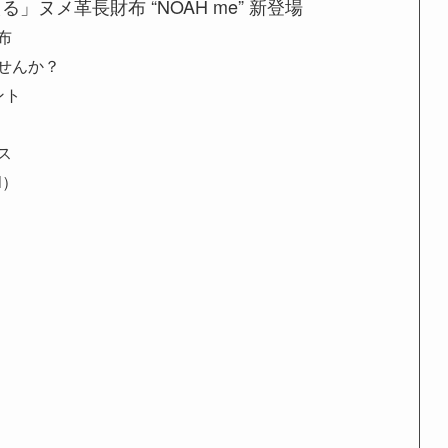
ヌメ革長財布 “NOAH me” 新登場
布
せんか？
ント
ス
N）