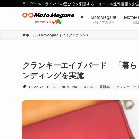
ライダーやドライバーの遊び心を刺激するニュースや速報情報をお
MotoMegane
MotoM
バイクマガジン
自
ホーム
MotoMegane｜バイクマガジン
クランキーエイチバード 「暮ら
ンディングを実施
CRANKY.H.BIRD
NOAH me
ヌメ革
長財布
クランキーエ