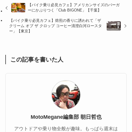
【バイク乗り必見カフェ】アメリカンサイズのバーガ
(47)
(16)
ーにかぶりつく「Club BIGONE」【千葉】
(1)
(1)
【バイク乗り必見カフェ】焙煎の香りに誘われて「ザ
クリーム オブ ザ クロップ コーヒー清澄白河ロースタ
(1)
(55)
ー」【東京】
この記事を書いた人
MotoMegane編集部 朝日哲也
アウトドアや乗り物全般が趣味。もっぱら週末は