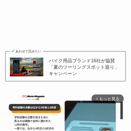
あわせて読みたい
バイク用品ブランド16社が協賛
「夏のツーリングスポット巡り」
キャンペーン
もっと見る
arrow_forward_ios