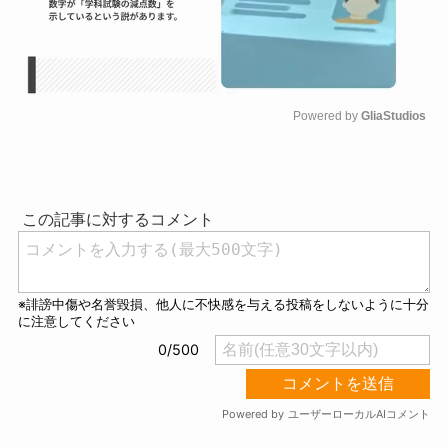
Powered by 
GliaStudios
M
u
t
e