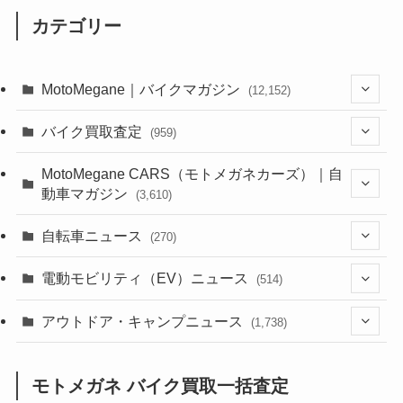
カテゴリー
MotoMegane｜バイクマガジン
(12,152)
(1,388)
バイク買取査定
(959)
(44)
(352)
MotoMegane CARS（モトメガネカーズ）｜自
動車マガジン
(3,610)
(1,244)
(1)
(256)
自転車ニュース
(270)
(640)
(306)
(604)
(188)
(54)
電動モビリティ（EV）ニュース
(514)
(118)
(6,965)
(252)
(188)
(211)
(132)
アウトドア・キャンプニュース
(38)
(1,226)
(60)
(249)
(2,474)
(1,738)
(251)
(25)
(92)
(28)
(39)
(148)
(302)
(821)
(1)
(3)
モトメガネ バイク買取一括査定
(137)
(2,744)
(171)
(24)
(64)
(31)
(1,145)
(12)
(66)
(249)
(8)