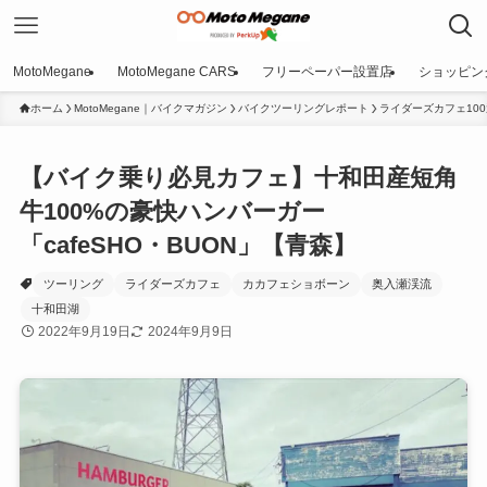
MotoMegane
MotoMegane CARS
フリーペーパー設置店
ショッピン
ホーム
MotoMegane｜バイクマガジン
バイクツーリングレポート
ライダーズカフェ100
【バイク乗り必見カフェ】十和田産短角
牛100%の豪快ハンバーガー
「cafeSHO・BUON」【青森】
ツーリング
ライダーズカフェ
カカフェショボーン
奥入瀬渓流
十和田湖
2022年9月19日
2024年9月9日