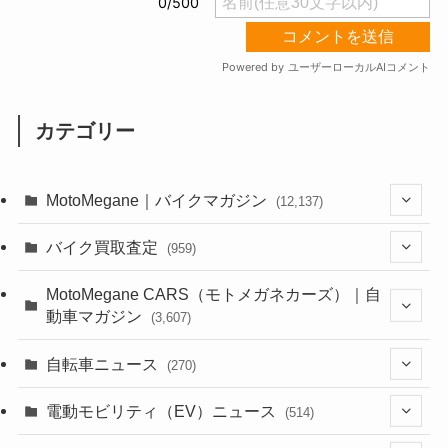
カテゴリー
MotoMegane｜バイクマガジン
(12,137)
(1,385)
バイク買取査定
(959)
(44)
(352)
MotoMegane CARS（モトメガネカーズ）｜自
動車マガジン
(3,607)
(1,243)
(1)
(256)
自転車ニュース
(270)
(639)
(306)
(604)
(186)
(54)
電動モビリティ（EV）ニュース
(514)
(118)
(6,957)
(252)
(188)