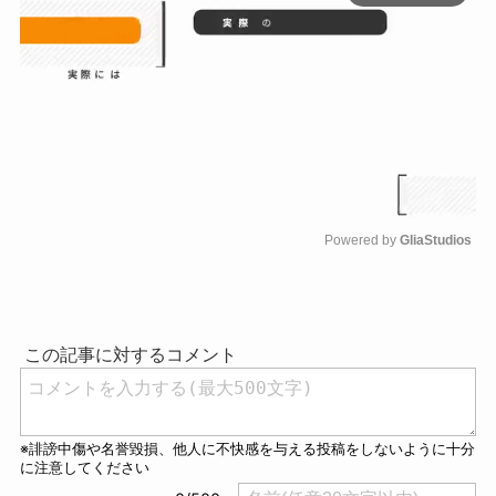
Powered by 
GliaStudios
M
u
t
e