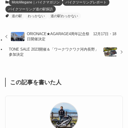
MotoMegane｜バイクマガジン
バイクツーリングレポート
バイクツーリング道の駅探訪
(27)
(41)
(4)
道の駅
わっかない
道の駅わっかない
(32)
(36)
(8)
ORIONACE★AGARAGE4周年記念祭 12月17日・18
(47)
(16)
日開催決定
(1)
(1)
TONE SALE 2023開催＆「ワークワクワク河内長野」
参加決定
(1)
(55)
この記事を書いた人