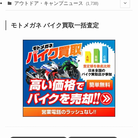
(211)
(132)
アウトドア・キャンプニュース
(38)
(1,226)
(60)
(249)
(2,473)
(1,738)
(250)
(25)
(92)
(28)
(39)
(148)
(302)
(821)
(1)
(3)
モトメガネ バイク買取一括査定
(137)
(2,744)
(171)
(24)
(64)
(31)
(1,142)
(12)
(66)
(249)
(8)
(74)
(126)
(118)
(300)
(16)
(16)
(51)
(23)
(166)
(16)
(1,605)
(170)
(27)
(62)
(167)
(25)
(131)
(415)
(34)
(141)
(23)
(147)
(24)
(4)
(171)
(38)
(85)
(5)
(16)
(255)
(33)
(13)
(47)
(274)
(131)
(21)
(98)
(12)
(6)
(34)
(204)
(19)
(15)
(61)
(13)
(171)
(17)
(64)
(47)
(35)
(12)
(59)
(109)
(5)
(60)
(38)
(5)
(41)
(16)
(6)
(22)
(65)
(18)
(30)
(3)
(12)
(21)
(61)
(6)
(20)