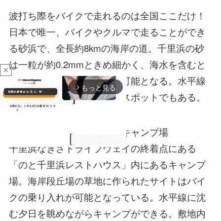
波打ち際をバイクで走れるのは全国ここだけ！
日本で唯一、バイクやクルマで走ることができ
る砂浜で、全長約8kmの海岸の道。千里浜の砂
は一粒が約0.2mmときめ細かく、海水を含むと
close
固く引き締まるので走行が可能となる。水平線
もっと見る
arrow_forward_ios
に沈む夕日が見られる絶景スポットでもある。
◆のと千里浜レストハウスキャンプ場
千里浜なぎさドライブウェイの終着点にある
「のと千里浜レストハウス」内にあるキャンプ
M
場。海岸段丘場の草地に作られたサイトはバイ
u
t
クの乗り入れが可能となっている。水平線に沈
e
む夕日を眺めながらキャンプができる。敷地内