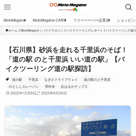
MotoMegane
MotoMegane CARS
フリーペーパー設置店
ショッピン
ホーム
MotoMegane｜バイクマガジン
バイクツーリングレポート
バイクツーリング道
【石川県】砂浜を走れる千里浜のそば！
「道の駅 のと千里浜 いい道の駅」【バ
イクツーリング道の駅探訪】
道の駅
千里浜
なぎさドライブウェイ
道の駅のと千里浜
のとししカレーパン
羽咋米
紅はるかチップス
2022年12月9日
2023年6月30日