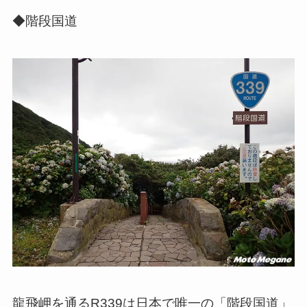
◆階段国道
龍飛岬を通るR339は日本で唯一の「階段国道」