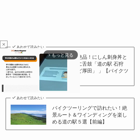
close
あわせて読みたい
もっと見る
arrow_forward_ios
【北海道】絶品！にしん刺身丼と
にしん蕎麦に舌鼓「道の駅 石狩
「あいろーど厚田」 」【バイクツ
ーリン…
あわせて読みたい
バイクツーリングで訪れたい！絶
M
景ルート＆ワインディングを楽し
u
める道の駅５選【前編】
t
e