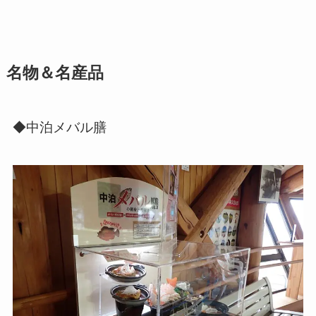
名物＆名産品
◆中泊メバル膳