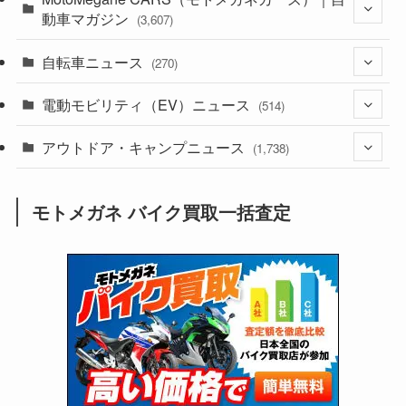
動車マガジン
(3,607)
(1,243)
(1)
自転車ニュース
(256)
(270)
(639)
(306)
(604)
(186)
電動モビリティ（EV）ニュース
(54)
(514)
(118)
(6,957)
(252)
(188)
(211)
アウトドア・キャンプニュース
(132)
(38)
(1,226)
(60)
(249)
(2,473)
(1,738)
(250)
(25)
(92)
(28)
(39)
(148)
(302)
(821)
(1)
(3)
モトメガネ バイク買取一括査定
(137)
(2,744)
(171)
(24)
(64)
(31)
(1,142)
(12)
(66)
(249)
(8)
(74)
(126)
(118)
(300)
(16)
(16)
(51)
(23)
(166)
(16)
(1,605)
(170)
(27)
(62)
(167)
(25)
(131)
(415)
(34)
(141)
(23)
(147)
(24)
(4)
(171)
(38)
(85)
(5)
(16)
(255)
(33)
(13)
(47)
(274)
(131)
(21)
(98)
(12)
(6)
(34)
(204)
(19)