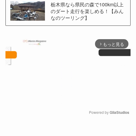
栃木県なら県民の森で100km以上
のダート走行を楽しめる！【みん
なのツーリング】
もっと見る
arrow_forward_ios
Powered by 
GliaStudios
M
u