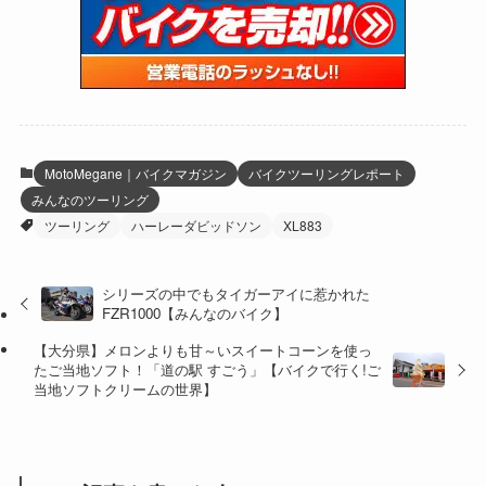
(15)
(61)
(13)
(171)
(17)
(64)
(47)
(35)
(12)
(59)
(109)
(5)
(60)
(38)
(5)
(41)
(16)
(6)
(22)
(65)
(18)
(30)
(3)
(12)
(21)
(61)
(6)
(20)
MotoMegane｜バイクマガジン
バイクツーリングレポート
みんなのツーリング
(27)
(41)
(4)
ツーリング
ハーレーダビッドソン
XL883
(32)
(36)
(8)
シリーズの中でもタイガーアイに惹かれた
(47)
(16)
FZR1000【みんなのバイク】
(1)
(1)
【大分県】メロンよりも甘～いスイートコーンを使っ
たご当地ソフト！「道の駅 すごう」【バイクで行く!ご
(1)
(55)
当地ソフトクリームの世界】