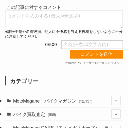
t
e
カテゴリー
MotoMegane｜バイクマガジン
(12,137)
バイク買取査定
(1,385)
(959)
(44)
MotoMegane CARS（モトメガネカーズ）｜自
(352)