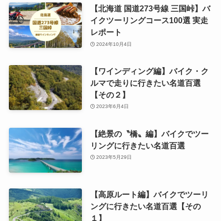
【北海道 国道273号線 三国峠】バ
イクツーリングコース100選 実走
レポート
2024年10月4日
【ワインディング編】バイク・ク
ルマで走りに行きたい名道百選
【その２】
2023年6月4日
【絶景の〝橋〟編】バイクでツー
リングに行きたい名道百選
2023年5月29日
【高原ルート編】バイクでツーリ
ングに行きたい名道百選【その
１】