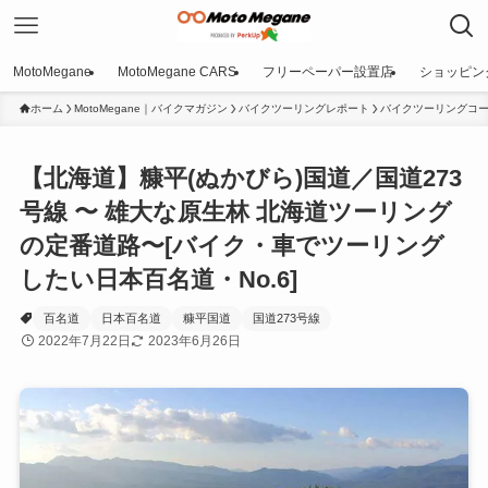
MotoMegane
MotoMegane CARS
フリーペーパー設置店
ショッピン
ホーム
MotoMegane｜バイクマガジン
バイクツーリングレポート
バイクツーリングコー
【北海道】糠平(ぬかびら)国道／国道273
号線 〜 雄大な原生林 北海道ツーリング
の定番道路〜[バイク・車でツーリング
したい日本百名道・No.6]
百名道
日本百名道
糠平国道
国道273号線
2022年7月22日
2023年6月26日