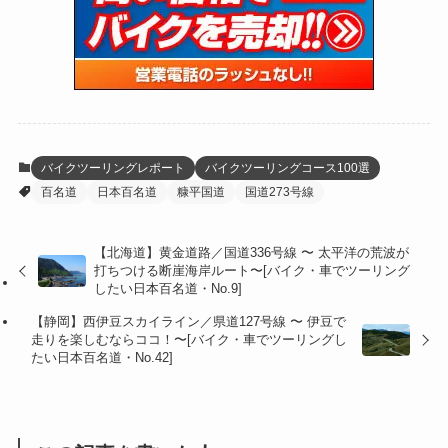
(15)
(61)
(13)
(171)
(17)
(63)
(47)
(35)
(12)
(59)
(109)
(5)
(60)
(38)
(5)
(41)
(16)
(6)
(22)
(65)
(18)
(30)
(3)
(12)
(21)
(61)
(6)
(20)
バイクツーリングレポート
バイクツーリングコース100選
百名道
日本百名道
糠平国道
国道273号線
(27)
(41)
(4)
(32)
(36)
(8)
【北海道】黄金道路／国道336号線 〜 太平洋の荒波が
打ちつける断崖海岸ルート〜[バイク・車でツーリング
(47)
(16)
したい日本百名道・No.9]
【静岡】西伊豆スカイライン／県道127号線 〜 伊豆で
(1)
(1)
走りを楽しむならココ！〜[バイク・車でツーリングし
たい日本百名道・No.42]
(1)
(55)