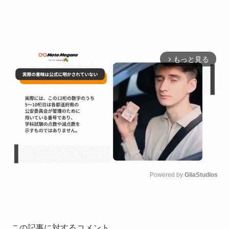
もっと見る
arrow_forward_ios
Powered by 
GliaStudios
M
u
t
e