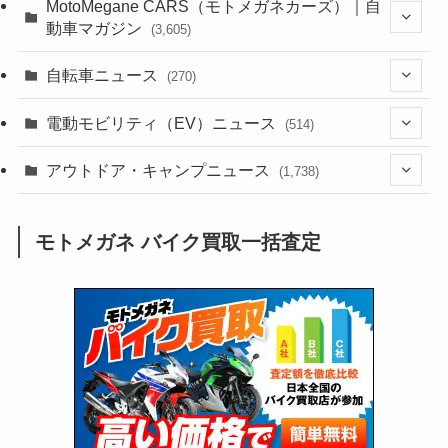
(44)
(352)
MotoMegane CARS（モトメガネカーズ）｜自
動車マガジン
(3,605)
(1,242)
(1)
(256)
自転車ニュース
(270)
(638)
(306)
(604)
(185)
(54)
電動モビリティ（EV）ニュース
(514)
(118)
(6,957)
(252)
(188)
(211)
(132)
アウトドア・キャンプニュース
(38)
(1,226)
(60)
(249)
(2,473)
(1,738)
(249)
(25)
(92)
(28)
(39)
(148)
(302)
(821)
(1)
(3)
モトメガネ バイク買取一括査定
(137)
(2,744)
(171)
(24)
(64)
(31)
(1,141)
(12)
(66)
(249)
(8)
(73)
(126)
(118)
(300)
(16)
(16)
(51)
(23)
(166)
(16)
(1,605)
(170)
(27)
(62)
(167)
(25)
(131)
(415)
(34)
(141)
(23)
(147)
(24)
(4)
(171)
(38)
(85)
(5)
(16)
(255)
(33)
(13)
(47)
(274)
(131)
(21)
(98)
(12)
(6)
(34)
(204)
(19)