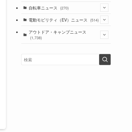
(1)
(256)
自転車ニュース
(270)
(637)
(306)
(604)
(185)
(54)
電動モビリティ（EV）ニュース
(514)
(118)
(6,953)
(252)
(188)
(211)
(132)
アウトドア・キャンプニュース
(38)
(1,226)
(60)
(249)
(2,473)
(1,738)
(248)
(25)
(92)
(28)
(39)
(148)
(302)
(820)
(1)
(3)
(137)
(2,742)
(171)
(24)
(64)
(31)
(1,139)
(12)
(66)
(249)
(8)
(72)
(126)
(118)
(300)
(16)
(16)
(51)
(23)
(166)
(16)
(1,605)
(170)
(27)
(62)
(167)
(25)
(131)
(415)
(34)
(141)
(23)
(147)
(24)
(4)
(171)
(38)
(85)
(5)
(16)
(254)
(33)
(13)
(47)
(274)
(131)
(21)
(98)
(12)
(6)
(34)
(204)
(19)
(15)
(61)
(13)
(171)
(17)
(63)
(47)
(35)
(12)
(59)
(109)
(5)
(60)
(38)
(5)
(41)
(16)