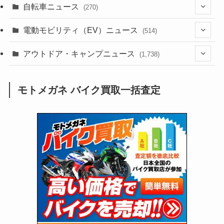
(256)
自転車ニュース
(270)
(639)
(306)
(604)
(186)
(54)
電動モビリティ（EV）ニュース
(514)
(118)
(6,958)
(252)
(188)
(211)
(132)
アウトドア・キャンプニュース
(38)
(1,226)
(60)
(249)
(2,474)
(1,738)
(250)
(25)
(92)
(28)
(39)
(148)
(302)
(821)
(1)
(3)
モトメガネ バイク買取一括査定
(137)
(2,744)
(171)
(24)
(64)
(31)
(1,142)
(12)
(66)
(249)
(8)
(74)
(126)
(118)
(300)
(16)
(16)
(51)
(23)
(166)
(16)
(1,605)
(170)
(27)
(62)
(167)
(25)
(131)
(415)
(34)
(141)
(23)
(147)
(24)
(4)
(171)
(38)
(85)
(5)
(16)
(255)
(33)
(13)
(47)
(274)
(131)
(21)
(98)
(12)
(6)
(34)
(204)
(19)
(15)
(61)
(13)
(171)
(17)
(64)
(47)
(35)
(12)