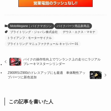
(59)
(109)
(5)
(60)
(38)
(5)
(41)
(16)
(6)
(22)
(65)
(18)
(30)
(3)
(12)
(21)
(61)
(6)
(20)
MotoMegane｜バイクマガジン
バイクパーツ用品新商品
ブライトリング・ジャパン株式会社
デウス・エクス・マキナ
(27)
(41)
(4)
トライアンフ・モーターサイクル
(32)
(36)
(8)
ブライトリング マニュファクチュール キャリバー 01
(47)
(16)
バイクの操作性向上でワンランク上の走りにラジアル
ブレーキマスターシリンダー
(1)
(1)
Z900RS/Z900のドレスアップにも最適 車体剛性アッ
(1)
(55)
プパーツに新色追加
この記事を書いた人