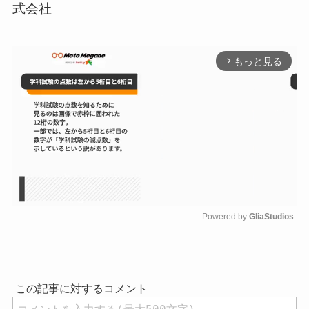
式会社
もっと見る
arrow_forward_ios
Powered by 
GliaStudios
M
u
t
e