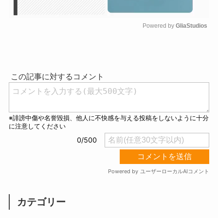
Powered by 
GliaStudios
M
u
t
e
カテゴリー