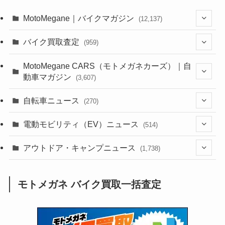
MotoMegane｜バイクマガジン
(12,137)
(1,385)
バイク買取査定
(959)
(44)
(352)
MotoMegane CARS（モトメガネカーズ）｜自
動車マガジン
(3,607)
(1,243)
(1)
(256)
自転車ニュース
(270)
(639)
(306)
(604)
(186)
(54)
電動モビリティ（EV）ニュース
(514)
(118)
(6,957)
(252)
(188)
(211)
(132)
アウトドア・キャンプニュース
(38)
(1,226)
(60)
(249)
(2,473)
(1,738)
(250)
(25)
(92)
(28)
(39)
(148)
(302)
(821)
(1)
(3)
モトメガネ バイク買取一括査定
(137)
(2,744)
(171)
(24)
(64)
(31)
(1,142)
(12)
(66)
(249)
(8)
(74)
(126)
(118)
(300)
(16)
(16)
(51)
(23)
(166)
(16)
(1,605)