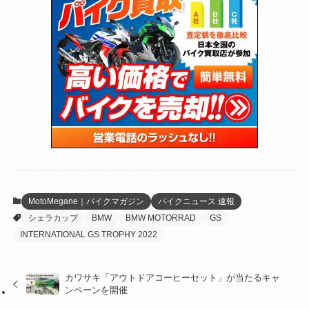
(170)
(27)
(62)
(167)
(25)
(131)
(415)
(34)
(141)
(23)
(147)
(24)
(4)
(171)
(38)
(85)
(5)
(16)
(255)
(33)
(13)
(47)
(274)
(131)
(21)
(98)
(12)
(6)
(34)
(204)
(19)
(15)
(61)
(13)
(171)
(17)
(64)
(47)
(35)
(12)
(59)
(109)
(5)
(60)
(38)
(5)
(41)
(16)
(6)
(22)
(65)
(18)
(30)
(3)
(12)
(21)
(61)
(6)
(20)
MotoMegane｜バイクマガジン
バイクニュース 速報
シェラカップ
BMW
BMW MOTORRAD
GS
(27)
(41)
(4)
INTERNATIONAL GS TROPHY 2022
(32)
(36)
(8)
カワサキ「アウトドアコーヒーセット」が当たるキャ
(47)
(16)
ンペーンを開催
(1)
(1)