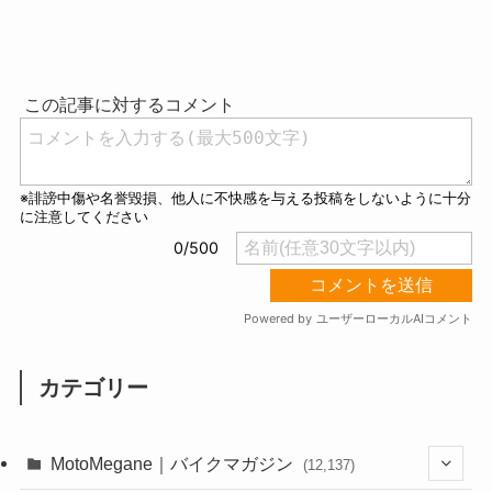
M
u
t
e
カテゴリー
MotoMegane｜バイクマガジン
(12,137)