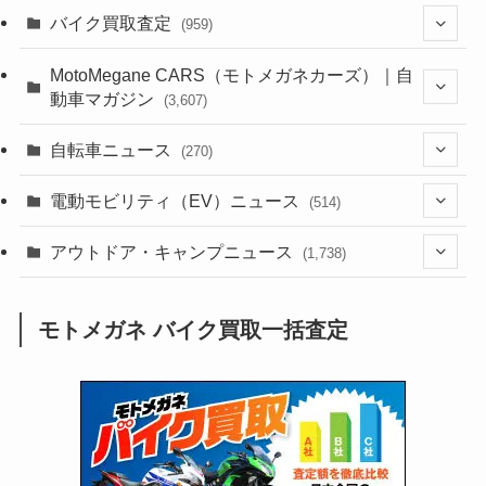
(1,385)
バイク買取査定
(959)
(44)
(352)
MotoMegane CARS（モトメガネカーズ）｜自
動車マガジン
(3,607)
(1,243)
(1)
(256)
自転車ニュース
(270)
(639)
(306)
(604)
(186)
(54)
電動モビリティ（EV）ニュース
(514)
(118)
(6,957)
(252)
(188)
(211)
(132)
アウトドア・キャンプニュース
(38)
(1,226)
(60)
(249)
(2,473)
(1,738)
(250)
(25)
(92)
(28)
(39)
(148)
(302)
(821)
(1)
(3)
モトメガネ バイク買取一括査定
(137)
(2,744)
(171)
(24)
(64)
(31)
(1,142)
(12)
(66)
(249)
(8)
(74)
(126)
(118)
(300)
(16)
(16)
(51)
(23)
(166)
(16)
(1,605)
(170)
(27)
(62)
(167)
(25)
(131)
(415)
(34)
(141)
(23)
(147)
(24)
(4)
(171)
(38)
(85)
(5)
(16)
(255)
(33)