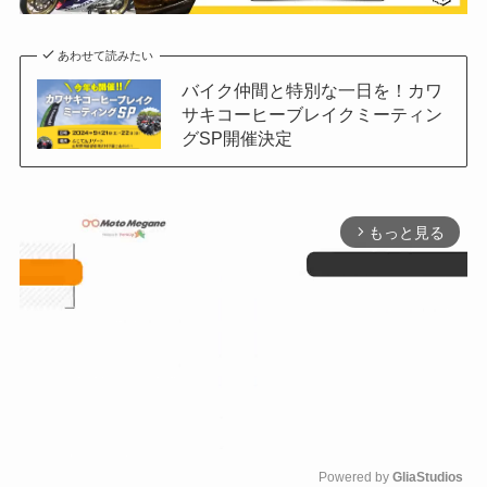
あわせて読みたい
バイク仲間と特別な一日を！カワ
サキコーヒーブレイクミーティン
グSP開催決定
もっと見る
arrow_forward_ios
Powered by 
GliaStudios