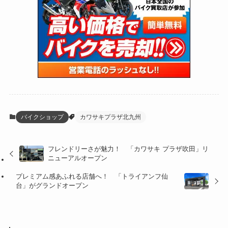
(13)
(47)
(274)
(131)
(21)
(98)
(12)
(6)
(34)
(204)
(19)
(15)
(61)
(13)
(171)
(17)
(64)
(47)
(35)
(12)
(59)
(109)
(5)
(60)
(38)
(5)
(41)
(16)
(6)
(22)
(65)
(18)
(30)
(3)
(12)
(21)
(61)
(6)
(20)
バイクショップ
カワサキプラザ北九州
(27)
(41)
(4)
フレンドリーさが魅力！ 「カワサキ プラザ吹田」リ
(32)
(36)
(8)
ニューアルオープン
(47)
(16)
プレミアム感あふれる店舗へ！ 「トライアンフ仙
台」がグランドオープン
(1)
(1)
(1)
(55)