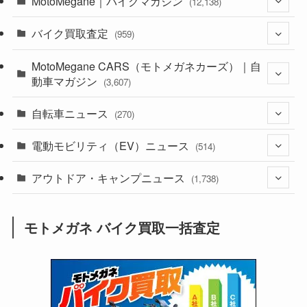
MotoMegane｜バイクマガジン
(12,138)
バイク買取査定
(1,385)
(959)
(44)
MotoMegane CARS（モトメガネカーズ）｜自
(352)
動車マガジン
(3,607)
(1,243)
(1)
自転車ニュース
(256)
(270)
(639)
(306)
(604)
(186)
電動モビリティ（EV）ニュース
(54)
(514)
(118)
(6,958)
(252)
(188)
(211)
アウトドア・キャンプニュース
(132)
(38)
(1,226)
(60)
(249)
(2,474)
(1,738)
(250)
(25)
(92)
(28)
(39)
(148)
(302)
(821)
(1)
(3)
モトメガネ バイク買取一括査定
(137)
(2,744)
(171)
(24)
(64)
(31)
(1,142)
(12)
(66)
(249)
(8)
(74)
(126)
(118)
(300)
(16)
(16)
(51)
(23)
(166)
(16)
(1,605)
(170)
(27)
(62)
(167)
(25)
(131)
(415)
(34)
(141)
(23)
(147)