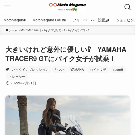
MotoMegane
MotoMegane CARS
フリーペーパー設置店
ショッピン
ホーム
MotoMegane｜バイクマガジン
バイクインプレ
大きいけれど意外に優しい⁉︎ YAMAHA
TRACER9 GTにバイク女子が試乗！
バイクインプレッション
ヤマハ
YAMAHA
バイク女子
tracer9
トレーサー
2022年2月21日