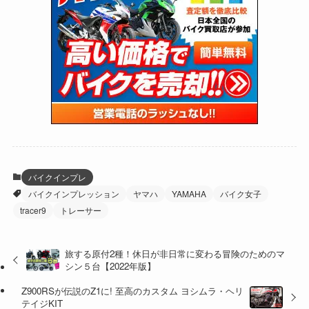
(24)
(4)
(171)
(38)
(85)
(5)
(16)
(255)
(33)
(13)
(47)
(274)
(131)
(21)
(98)
(12)
(6)
(34)
(204)
(19)
(15)
(61)
(13)
(171)
(17)
(64)
(47)
(35)
(12)
(59)
(109)
(5)
(60)
(38)
(5)
(41)
(16)
(6)
(22)
(65)
(18)
(30)
(3)
(12)
(21)
(61)
(6)
(20)
バイクインプレ
バイクインプレッション
ヤマハ
YAMAHA
バイク女子
(27)
(41)
(4)
tracer9
トレーサー
(32)
(36)
(8)
旅する原付2種！休日が非日常に変わる冒険のためのマ
(47)
(16)
シン５台【2022年版】
(1)
(1)
Z900RSが伝説のZ1に! 至高のカスタム ヨシムラ・ヘリ
テイジKIT