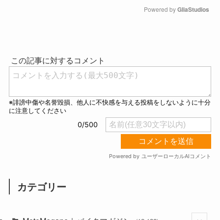
Powered by 
GliaStudios
M
u
t
e
カテゴリー