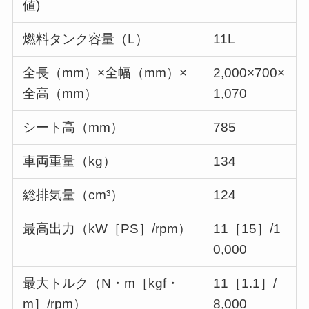
値)
燃料タンク容量（L）
11L
全長（mm）×全幅（mm）×
2,000×700×
全高（mm）
1,070
シート高（mm）
785
車両重量（kg）
134
総排気量（cm³）
124
最高出力（kW［PS］/rpm）
11［15］/1
0,000
最大トルク（N・m［kgf・
11［1.1］/
m］/rpm）
8,000