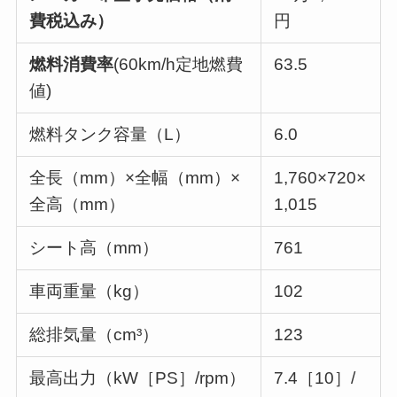
費税込み
）
円
燃料消費率
(60km/h定地燃費
63.5
値)
燃料タンク容量（L）
6.0
全長（mm）×全幅（mm）×
1,760×720×
全高（mm）
1,015
シート高（mm）
761
車両重量（kg）
102
総排気量（cm³）
123
最高出力（kW［PS］/rpm）
7.4［10］/