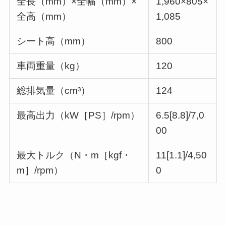
全長（mm）×全幅（mm）×
1,960×805×
全高（mm）
1,085
シート高（mm）
800
車両重量（kg）
120
総排気量（cm³）
124
最高出力（kW［PS］/rpm）
6.5[8.8]/7,0
00
最大トルク（N・m［kgf・
11[1.1]/4,50
m］/rpm）
0