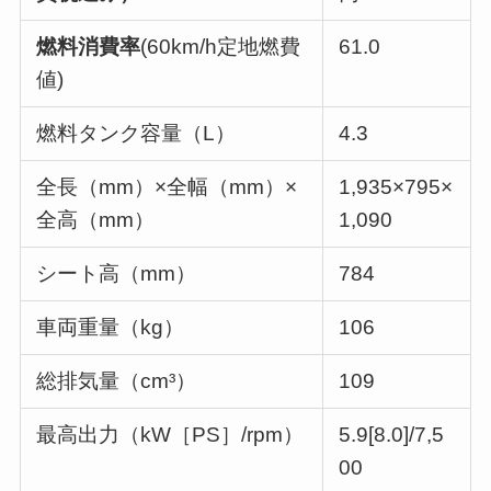
燃料消費率
(60km/h定地燃費
61.0
値)
燃料タンク容量（L）
4.3
全長（mm）×全幅（mm）×
1,935×795×
全高（mm）
1,090
シート高（mm）
784
車両重量（kg）
106
総排気量（cm³）
109
最高出力（kW［PS］/rpm）
5.9[8.0]/7,5
00