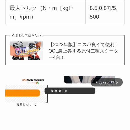
最大トルク（N・m［kgf・
8.5[0.87]/5,
m］/rpm）
500
あわせて読みたい
【2022年版】コスパ良くて便利！
QOL急上昇する原付二種スクータ
ー4台！
もっと見る
arrow_forward_ios