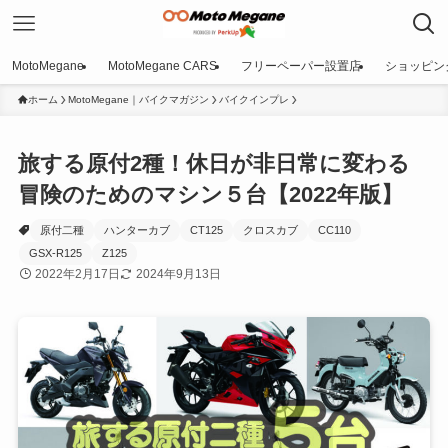
MotoMegane
MotoMegane CARS
フリーペーパー設置店
ショッピン
ホーム
MotoMegane｜バイクマガジン
バイクインプレ
旅する原付2種！休日が非日常に変わる
冒険のためのマシン５台【2022年版】
原付二種
ハンターカブ
CT125
クロスカブ
CC110
GSX-R125
Z125
2022年2月17日
2024年9月13日