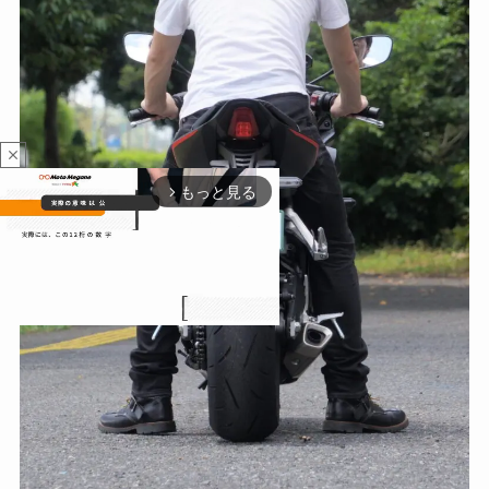
close
もっと見る
arrow_forward_ios
M
u
t
e