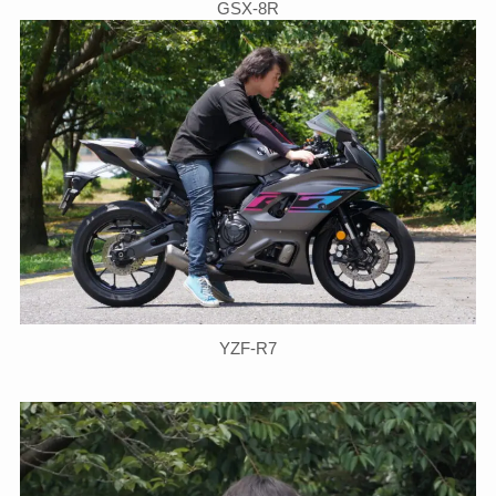
GSX-8R
YZF-R7