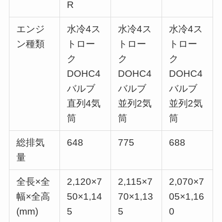
R
エンジ
水冷4ス
水冷4ス
水冷4ス
ン種類
トロー
トロー
トロー
ク
ク
ク
DOHC4
DOHC4
DOHC4
バルブ
バルブ
バルブ
直列4気
並列2気
並列2気
筒
筒
筒
総排気
648
775
688
量
全長×全
2,120×7
2,115×7
2,070×7
幅×全高
50×1,14
70×1,13
05×1,16
(mm)
5
5
0