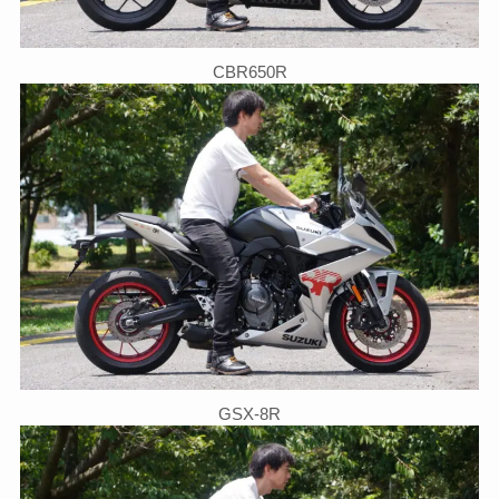
CBR650R
GSX-8R