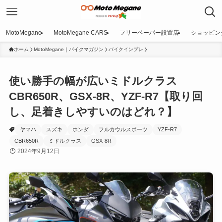
MotoMegane
MotoMegane CARS
フリーペーパー設置店
ショッピン
ホーム
MotoMegane｜バイクマガジン
バイクインプレ
使い勝手の幅が広いミドルクラス
CBR650R、GSX-8R、YZF-R7【取り回
し、足着きしやすいのはどれ？】
ヤマハ
スズキ
ホンダ
フルカウルスポーツ
YZF-R7
CBR650R
ミドルクラス
GSX-8R
2024年9月12日