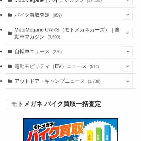
(12,125)
(1,382)
バイク買取査定
(959)
(44)
(352)
MotoMegane CARS（モトメガネカーズ）｜自
動車マガジン
(3,600)
(1,241)
(1)
(256)
自転車ニュース
(270)
(637)
(306)
(604)
(185)
(54)
電動モビリティ（EV）ニュース
(514)
(118)
(6,953)
(252)
(188)
(211)
(132)
アウトドア・キャンプニュース
(38)
(1,226)
(60)
(249)
(2,473)
(1,738)
(248)
(25)
(92)
(28)
(39)
(148)
(302)
(820)
(1)
(3)
モトメガネ バイク買取一括査定
(137)
(2,741)
(171)
(24)
(64)
(31)
(1,139)
(12)
(66)
(249)
(8)
(72)
(126)
(118)
(300)
(16)
(16)
(51)
(23)
(166)
(16)
(1,605)
(170)
(27)
(62)
(167)
(25)
(131)
(415)
(34)
(141)
(23)
(147)