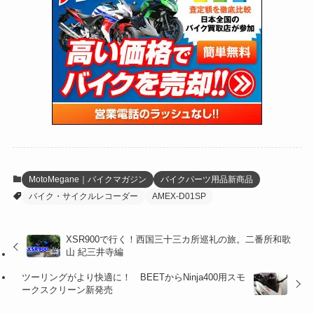
(24)
(4)
(171)
(38)
(85)
(5)
(16)
(254)
(33)
(13)
(47)
(274)
(131)
(21)
(98)
(12)
(6)
(34)
(204)
(19)
(15)
(61)
(13)
(171)
(17)
(63)
(47)
(35)
(12)
(59)
(109)
(5)
(60)
(38)
(5)
(41)
(16)
(6)
(22)
(65)
(18)
(30)
(3)
(12)
(21)
(61)
(6)
(20)
MotoMegane｜バイクマガジン
バイクパーツ用品新商品
バイク・サイクルレコーダー
AMEX-D01SP
(27)
(41)
(4)
(32)
(36)
(8)
XSR900で行く！西国三十三カ所巡礼の旅。二番所和歌
山 紀三井寺編
(47)
(16)
ツーリングがより快適に！ BEETからNinja400用スモ
(1)
(1)
ークスクリーン新発売