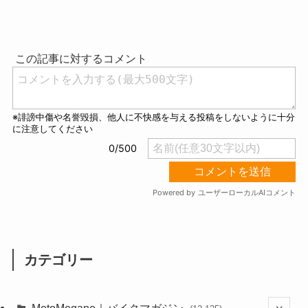
M
u
t
e
カテゴリー
MotoMegane｜バイクマガジン