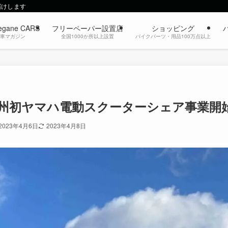
届けします
egane CARS
フリーペーパー設置店
ショッピング
動車マガジン
全国1000か所以上設置
バイクパーツ・用品100万点以上
州初ヤマハ電動スクーターシェア事業開
2023年4月6日
2023年4月8日