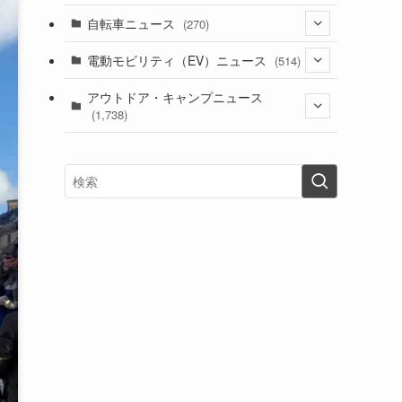
(1)
(256)
自転車ニュース
(270)
(637)
(306)
(604)
(185)
(54)
電動モビリティ（EV）ニュース
(514)
(118)
(6,954)
(252)
(188)
(211)
(132)
アウトドア・キャンプニュース
(38)
(1,226)
(60)
(249)
(2,473)
(1,738)
(248)
(25)
(92)
(28)
(39)
(148)
(302)
(820)
(1)
(3)
(137)
(2,743)
(171)
(24)
(64)
(31)
(1,139)
(12)
(66)
(249)
(8)
(72)
(126)
(118)
(300)
(16)
(16)
(51)
(23)
(166)
(16)
(1,605)
(170)
(27)
(62)
(167)
(25)
(131)
(415)
(34)
(141)
(23)
(147)
(24)
(4)
(171)
(38)
(85)
(5)
(16)
(254)
(33)
(13)
(47)
(274)
(131)
(21)
(98)
(12)
(6)
(34)
(204)
(19)
(15)
(61)
(13)
(171)
(17)
(63)
(47)
(35)
(12)
(59)
(109)
(5)
(60)
(38)
(5)
(41)
(16)