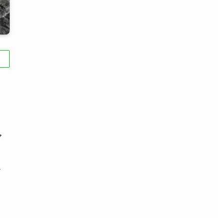
ブ
ス
す