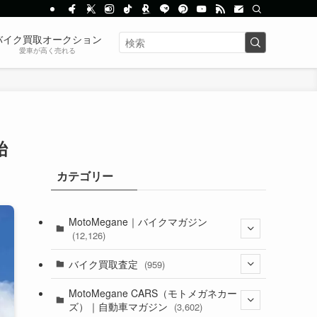
バイク買取オークション
愛車が高く売れる
始
カテゴリー
MotoMegane｜バイクマガジン
(12,126)
(1,382)
バイク買取査定
(959)
(44)
(352)
MotoMegane CARS（モトメガネカー
ズ）｜自動車マガジン
(3,602)
(1,241)