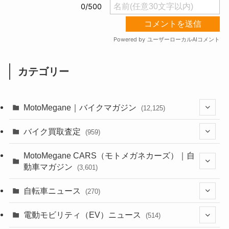
カテゴリー
MotoMegane｜バイクマガジン
(12,125)
(1,382)
バイク買取査定
(959)
(44)
(352)
MotoMegane CARS（モトメガネカーズ）｜自
動車マガジン
(3,601)
(1,241)
(1)
(256)
自転車ニュース
(270)
(637)
(306)
(604)
(185)
(54)
電動モビリティ（EV）ニュース
(514)
(118)
(6,953)
(252)