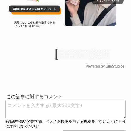
もっと見る
arrow_forward_ios
Powered by 
GliaStudios
M
u
t
e