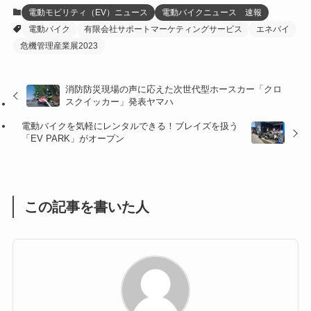
(12)
(21)
(61)
(6)
(20)
電動モビリティ（EV）ニュース
電動バイクニュース 速報
電動バイク
有限会社サポートマーケティングサービス
エネバイ
(27)
(41)
(4)
危機管理産業展2023
(32)
(36)
(8)
消防防災現場の声に応えた次世代型ホースカー「クロ
(47)
(16)
スクイッカー」発表ヤマハ
(1)
(1)
電動バイクを気軽にレンタルできる！ブレイズを扱う
「EV PARK」がオープン
(1)
(55)
この記事を書いた人