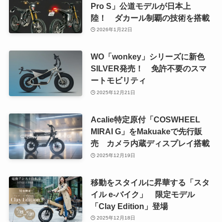
Pro S」公道モデルが日本上
陸！ ダカール制覇の技術を搭載
2026年1月22日
WO「wonkey」シリーズに新色
SILVER発売！ 免許不要のスマ
ートモビリティ
2025年12月21日
Acalie特定原付「COSWHEEL
MIRAI G」をMakuakeで先行販
売 カメラ内蔵ディスプレイ搭載
2025年12月19日
移動をスタイルに昇華する「スタ
イル e-バイク」 限定モデル
「Clay Edition」登場
2025年12月18日