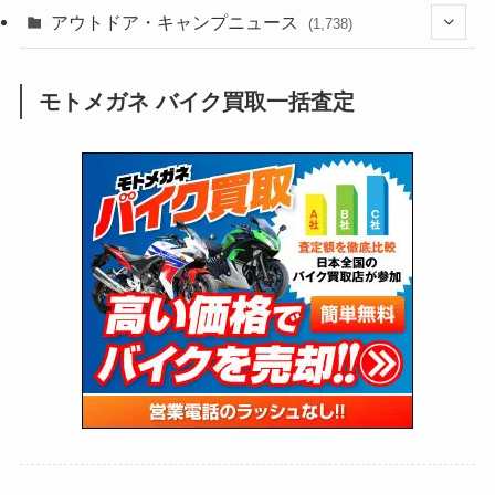
(188)
(211)
(132)
アウトドア・キャンプニュース
(38)
(1,226)
(60)
(249)
(2,473)
(1,738)
(248)
(25)
(92)
(28)
(39)
(148)
(302)
(820)
(1)
(3)
モトメガネ バイク買取一括査定
(137)
(2,742)
(171)
(24)
(64)
(31)
(1,139)
(12)
(66)
(249)
(8)
(72)
(126)
(118)
(300)
(16)
(16)
(51)
(23)
(166)
(16)
(1,605)
(170)
(27)
(62)
(167)
(25)
(131)
(415)
(34)
(141)
(23)
(147)
(24)
(4)
(171)
(38)
(85)
(5)
(16)
(254)
(33)
(13)
(47)
(274)
(131)
(21)
(98)
(12)
(6)
(34)
(204)
(19)
(15)
(61)
(13)
(171)
(17)
(63)
(47)
(35)
(12)
(59)
(109)
(5)
(60)
(38)
(5)
(41)
(16)
(6)
(22)
(65)
(18)
(30)
(3)