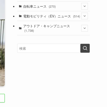
(1)
(256)
自転車ニュース
(270)
(637)
(306)
(604)
(185)
(54)
電動モビリティ（EV）ニュース
(514)
(118)
(6,953)
(251)
(188)
(211)
(132)
アウトドア・キャンプニュース
(38)
(1,226)
(60)
(249)
(2,473)
(1,738)
(248)
(25)
(92)
(28)
(39)
(148)
(302)
(820)
(1)
(3)
(137)
(2,739)
(171)
(24)
(64)
(31)
(1,139)
(12)
(66)
(249)
(8)
(72)
(126)
(118)
(300)
(16)
(16)
(51)
(23)
(166)
(16)
(1,605)
(170)
(27)
(62)
(167)
(25)
(131)
(415)
(34)
(141)
(23)
(147)
(24)
(4)
(171)
(38)
(85)
(5)
(16)
(254)
(33)
(13)
(46)
(274)
(131)
(21)
(98)
(12)
(6)
(34)
(204)
(19)
(15)
(61)
(13)
(171)
(17)
(63)
(47)
(35)
(12)
(59)
(109)
(5)
(60)
(38)
(5)
(41)
(16)