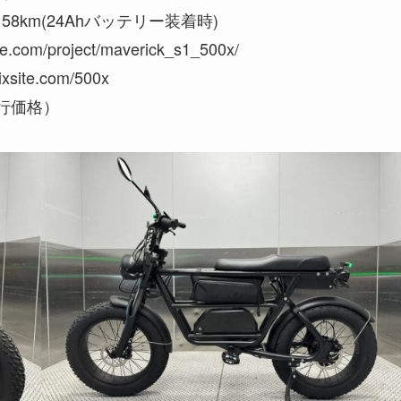
 58km(24Ahバッテリー装着時)
m/project/maverick_s1_500x/
site.com/500x
先行価格）