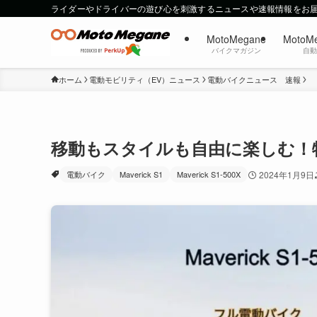
ライダーやドライバーの遊び心を刺激するニュースや速報情報をお
MotoMegane
MotoM
バイクマガジン
自
ホーム
電動モビリティ（EV）ニュース
電動バイクニュース 速報
移動もスタイルも自由に楽しむ！特定小型
電動バイク
Maverick S1
Maverick S1-500X
2024年1月9日