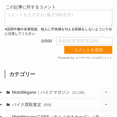
t
e
カテゴリー
MotoMegane｜バイクマガジン
(12,146)
(1,386)
バイク買取査定
(959)
(44)
(352)
MotoMegane CARS（モトメガネカーズ）｜自