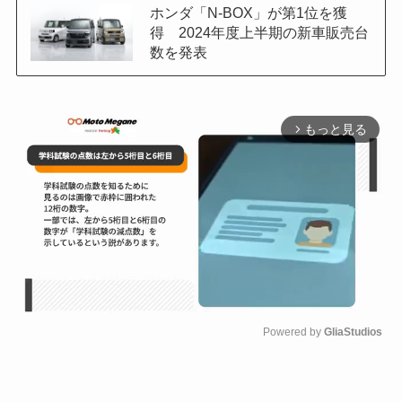
ホンダ「N-BOX」が第1位を獲
得 2024年度上半期の新車販売台
数を発表
もっと見る
arrow_forward_ios
Powered by 
GliaStudios
M
u