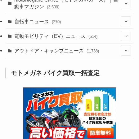
動車マガジン
(3,609)
(1,244)
(1)
(256)
自転車ニュース
(270)
(640)
(306)
(604)
(187)
(54)
電動モビリティ（EV）ニュース
(514)
(118)
(6,963)
(252)
(188)
(211)
(132)
アウトドア・キャンプニュース
(38)
(1,226)
(60)
(249)
(2,474)
(1,738)
(251)
(25)
(92)
(28)
(39)
(148)
(302)
(821)
(1)
(3)
モトメガネ バイク買取一括査定
(137)
(2,744)
(171)
(24)
(64)
(31)
(1,143)
(12)
(66)
(249)
(8)
(75)
(126)
(118)
(300)
(16)
(16)
(51)
(23)
(166)
(16)
(1,605)
(170)
(27)
(62)
(167)
(25)
(131)
(415)
(34)
(141)
(23)
(147)
(24)
(4)
(171)
(38)
(85)
(5)
(16)
(255)
(33)
(13)
(47)
(274)
(131)
(21)
(98)
(12)
(6)
(34)
(204)
(19)