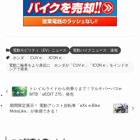
(15)
(61)
(13)
(171)
(17)
(65)
(47)
(35)
(12)
(59)
(109)
(5)
(60)
(38)
(5)
(41)
(16)
(6)
(22)
(65)
(18)
(30)
(3)
(12)
(21)
(61)
(6)
(20)
電動モビリティ（EV）ニュース
電動バイクニュース 速報
ホンダ
CUV e:
ICON e:
(27)
(41)
(4)
電動二輪車をより身近に ホンダが「CUV e:」「ICON e:」をインドネ
シアで発表
(32)
(36)
(8)
(47)
(16)
トレイルライドから街乗りまで！マルチパーパスe-
MTB「eEDIT 275」発売
(1)
(1)
期間限定展示！ 電動アシスト自転車「eXs e-Bike
MotoLike」が体感できる！
(1)
(55)