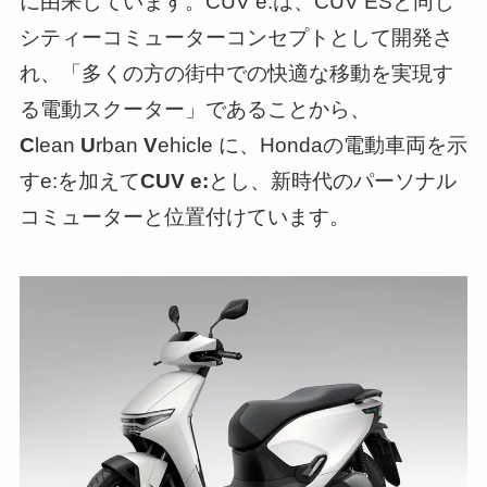
に由来しています。CUV e:は、CUV ESと同じ
シティーコミューターコンセプトとして開発さ
れ、「多くの方の街中での快適な移動を実現す
る電動スクーター」であることから、
C
lean
U
rban
V
ehicle に、Hondaの電動車両を示
すe:を加えて
CUV e:
とし、新時代のパーソナル
コミューターと位置付けています。