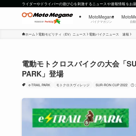
ライダーやドライバーの遊び心を刺激するニュースや速報情報をお
MotoMegane
MotoM
バイクマガジン
自
ホーム
電動モビリティ（EV）ニュース
電動バイクニュース 速報
電動モトクロスバイクの大会「SUR-RO
PARK」登場
e-TRAIL PARK
モトクロスヴィレッジ
SUR-RON CUP 2022