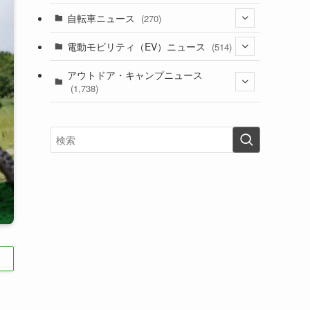
(1)
(256)
自転車ニュース
(270)
(637)
(306)
(604)
(185)
(54)
電動モビリティ（EV）ニュース
(514)
(118)
(6,953)
(252)
(188)
(211)
(132)
アウトドア・キャンプニュース
(38)
(1,226)
(60)
(249)
(2,473)
(1,738)
(248)
(25)
(92)
(28)
(39)
(148)
(302)
(820)
(1)
(3)
(137)
(2,741)
(171)
(24)
(64)
(31)
(1,139)
(12)
(66)
(249)
(8)
(72)
(126)
(118)
(300)
(16)
(16)
(51)
(23)
(166)
(16)
(1,605)
(170)
(27)
(62)
(167)
(25)
(131)
(415)
(34)
(141)
(23)
(147)
(24)
(4)
(171)
(38)
(85)
(5)
(16)
(254)
(33)
(13)
(47)
(274)
(131)
(21)
(98)
(12)
(6)
(34)
(204)
(19)
(15)
(61)
(13)
(171)
(17)
(63)
(47)
(35)
(12)
(59)
(109)
(5)
(60)
(38)
(5)
(41)
(16)