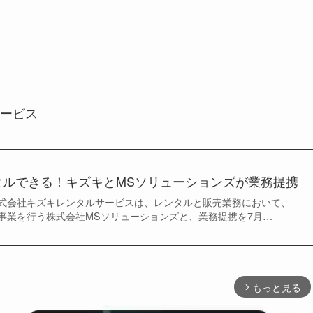
ービス
タルできる！キズキとMSソリューションズが業務提携
式会社キズキレンタルサービスは、レンタルと販売業務において、
事業を行う株式会社MSソリューションズと、業務提携を7月…
もっと見る
arrow_forward_ios