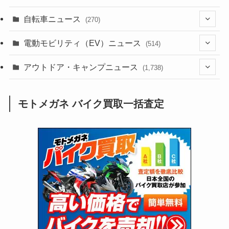
(1,240)
(1)
(256)
自転車ニュース
(270)
(637)
(306)
(604)
(185)
(54)
電動モビリティ（EV）ニュース
(514)
(118)
(6,953)
(251)
(188)
(211)
(132)
アウトドア・キャンプニュース
(38)
(1,226)
(60)
(249)
(2,473)
(1,738)
(248)
(25)
(92)
(28)
(39)
(148)
(302)
(820)
(1)
(3)
モトメガネ バイク買取一括査定
(137)
(2,739)
(171)
(24)
(64)
(31)
(1,139)
(12)
(66)
(249)
(8)
(72)
(126)
(118)
(300)
(16)
(16)
(51)
(23)
(166)
(16)
(1,605)
(170)
(27)
(62)
(167)
(25)
(131)
(415)
(34)
(141)
(23)
(147)
(24)
(4)
(171)
(38)
(85)
(5)
(16)
(254)
(33)
(13)
(46)
(274)
(131)
(21)
(98)
(12)
(6)
(34)
(204)
(19)
(15)
(61)
(13)
(171)
(17)
(63)
(47)
(35)
(12)