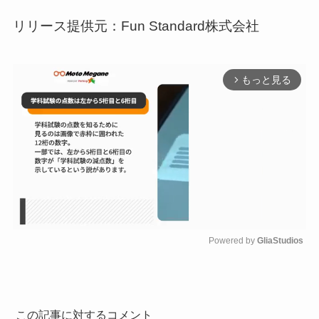
リリース提供元：Fun Standard株式会社
もっと見る
arrow_forward_ios
Powered by 
GliaStudios
M
u
t
e