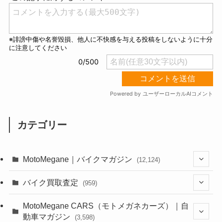
カテゴリー
MotoMegane｜バイクマガジン
(12,124)
(1,381)
バイク買取査定
(959)
(44)
(352)
MotoMegane CARS（モトメガネカーズ）｜自
動車マガジン
(3,598)