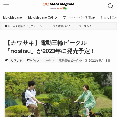
MotoMegane
MotoMegane CARS
フリーペーパー設置店
ショッピン
ホーム
電動モビリティ（EV）ニュース
電動バイクニュース 速報
【カワサキ】電動三輪ビークル
「noslisu」が2023年に発売予定！
カワサキ
EVバイク
noslisu
電動三輪ビークル
2022年5月18日