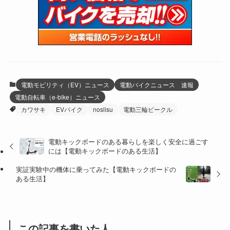
(15)
(61)
(13)
(171)
(17)
(65)
(47)
(35)
(12)
(59)
(109)
(5)
(60)
(38)
(5)
(41)
(16)
(6)
(22)
(65)
(18)
(30)
(3)
(12)
(21)
(61)
(6)
(20)
電動モビリティ（EV）ニュース
電動バイクニュース 速報
電動自転車（e-bike）ニュース
(27)
(41)
(4)
カワサキ
EVバイク
noslisu
電動三輪ビークル
(32)
(36)
(8)
電動キックボードのある暮らしを楽しく安全に過ごす
(47)
(16)
には【電動キックボードのある生活】
(1)
(1)
実証実験中の機体に乗ってみた【電動キックボードの
ある生活】
(1)
(55)
この記事を書いた人