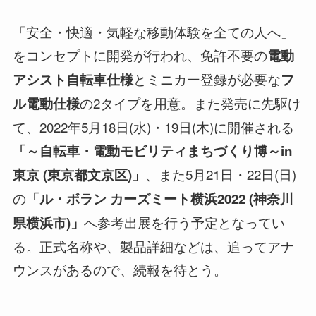
「安全・快適・気軽な移動体験を全ての人へ」
をコンセプトに開発が行われ、免許不要の
電動
とミニカー登録が必要な
アシスト自転車仕様
フ
の2タイプを用意。また発売に先駆け
ル電動仕様
て、2022年5月18日(水)・19日(木)に開催される
「～自転車・電動モビリティまちづくり博～in
、また5月21日・22日(日)
東京 (東京都文京区)」
の
「ル・ボラン カーズミート横浜2022 (神奈川
へ参考出展を行う予定となってい
県横浜市)」
る。正式名称や、製品詳細などは、追ってアナ
ウンスがあるので、続報を待とう。