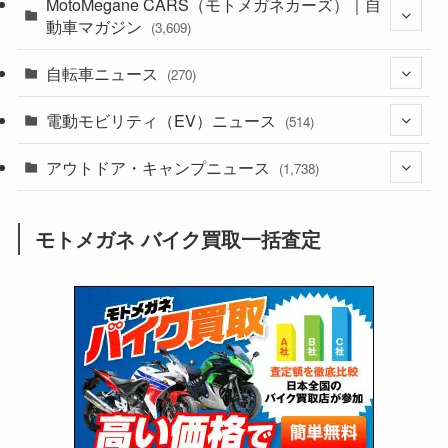
MotoMegane CARS（モトメガネカーズ）｜自
(352)
動車マガジン
(3,609)
(1,244)
(1)
自転車ニュース
(256)
(270)
(640)
(306)
(604)
(187)
電動モビリティ（EV）ニュース
(54)
(514)
(118)
(6,958)
(252)
(188)
(211)
アウトドア・キャンプニュース
(132)
(38)
(1,226)
(60)
(249)
(2,474)
(1,738)
(251)
(25)
(92)
(28)
(39)
(148)
(302)
(821)
(1)
(3)
モトメガネ バイク買取一括査定
(137)
(2,744)
(171)
(24)
(64)
(31)
(1,143)
(12)
(66)
(249)
(8)
(75)
(126)
(118)
(300)
(16)
(16)
(51)
(23)
(166)
(16)
(1,605)
(170)
(27)
(62)
(167)
(25)
(131)
(415)
(34)
(141)
(23)
(147)
(24)
(4)
(171)
(38)
(85)
(5)
(16)
(255)
(33)
(13)
(47)
(274)
(131)
(21)
(98)
(12)
(6)
(34)
(204)
(19)