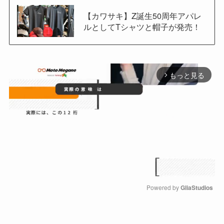
【カワサキ】Z誕生50周年アパレ
ルとしてTシャツと帽子が発売！
もっと見る
arrow_forward_ios
Powered by 
GliaStudios
M
u