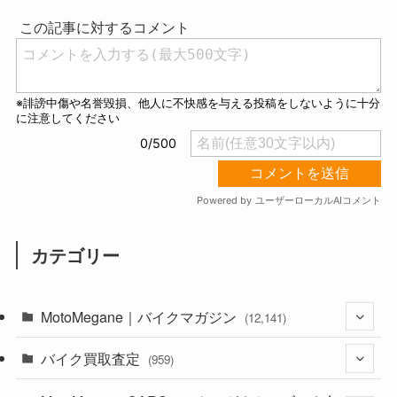
t
e
カテゴリー
MotoMegane｜バイクマガジン
(12,141)
バイク買取査定
(1,386)
(959)
(44)