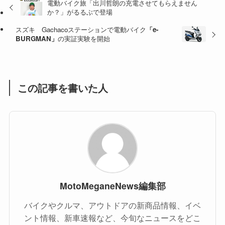
電動バイク旅「出川哲朗の充電させてもらえません
か？」がるるぶで登場
(47)
(16)
スズキ Gachacoステーションで電動バイク
「e-
(1)
(1)
BURGMAN」
の実証実験を開始
(1)
(55)
この記事を書いた人
MotoMeganeNews編集部
バイクやクルマ、アウトドアの新商品情報、イベ
ント情報、新車速報など、今旬なニュースをどこ