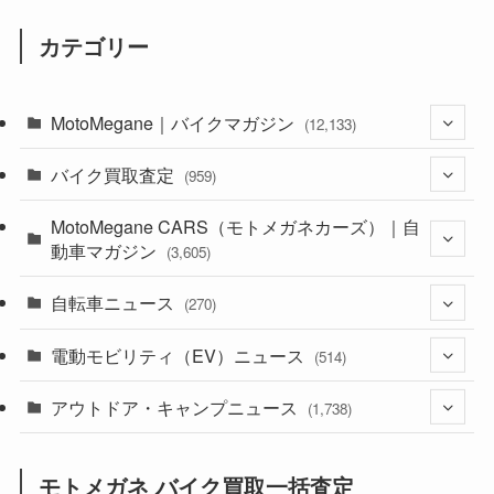
カテゴリー
MotoMegane｜バイクマガジン
(12,133)
バイク買取査定
(1,384)
(959)
(44)
MotoMegane CARS（モトメガネカーズ）｜自
(352)
動車マガジン
(3,605)
(1,242)
(1)
自転車ニュース
(256)
(270)
(638)
(306)
(604)
(185)
電動モビリティ（EV）ニュース
(54)
(514)
(118)
(6,956)
(252)
(188)
(211)
アウトドア・キャンプニュース
(132)
(38)
(1,226)
(60)
(249)
(2,473)
(1,738)
(249)
(25)
(92)
(28)
(39)
(148)
(302)
(821)
(1)
(3)
モトメガネ バイク買取一括査定
(137)
(2,744)