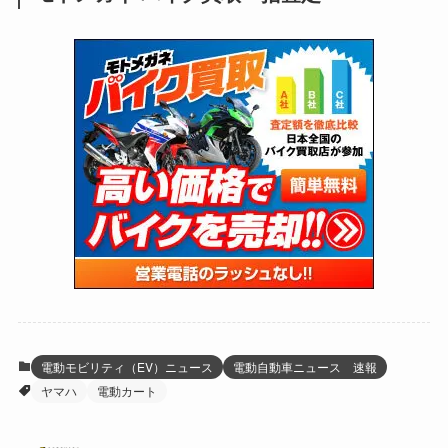
(171)
(24)
(64)
(31)
(1,141)
(12)
(66)
(249)
(8)
(73)
(126)
(118)
(300)
(16)
(16)
(51)
(23)
(166)
(16)
(1,605)
(170)
(27)
(62)
(167)
(25)
(131)
(415)
(34)
(141)
(23)
(147)
(24)
(4)
(171)
(38)
(85)
(5)
(16)
(255)
(33)
(13)
(47)
(274)
(131)
(21)
(98)
(12)
(6)
(34)
(204)
(19)
(15)
(61)
(13)
(171)
(17)
(63)
(47)
(35)
(12)
(59)
(109)
(5)
(60)
(38)
(5)
(41)
(16)
(6)
(22)
(65)
(18)
(30)
(3)
(12)
(21)
(61)
(6)
(20)
電動モビリティ（EV）ニュース
電動自動車ニュース 速報
ヤマハ
電動カート
(27)
(41)
(4)
(32)
(36)
(8)