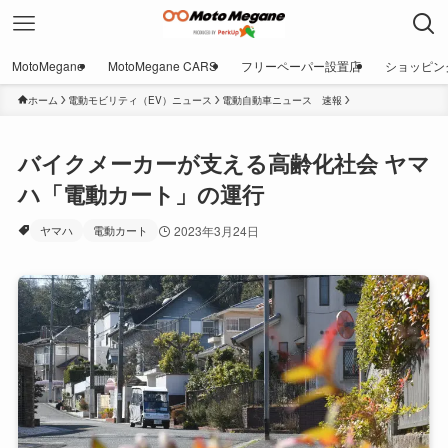
MotoMegane
MotoMegane CARS
フリーペーパー設置店
ショッピン
ホーム
電動モビリティ（EV）ニュース
電動自動車ニュース 速報
バイクメーカーが支える高齢化社会 ヤマ
ハ「電動カート」の運行
ヤマハ
電動カート
2023年3月24日